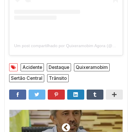
Um post compartilhado por Quixeramobim Agora (@quixeramobimagora)
Acidente
Destaque
Quixeramobim
Sertão Central
Trânsito