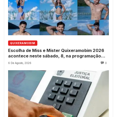
QUIXERAMOBIM
Escolha de Miss e Mister Quixeramobim 2026
acontece neste sábado, 8, na programação
dos 237 anos do município
6 De Agosto, 2026
0