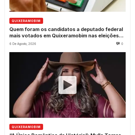
QUIXERAMOBIM
Quem foram os candidatos a deputado federal
mais votados em Quixeramobim nas eleições
de 2022?
6 De Agosto, 2026
0
QUIXERAMOBIM