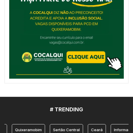
# TRENDING
Quixeramobim
Sertão Central
Ceará
Informação