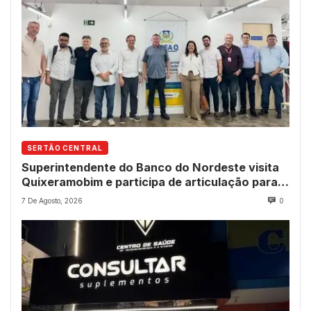
SERTÃO CENTRAL
Superintendente do Banco do Nordeste visita
Quixeramobim e participa de articulação para
avanço do futuro shopping
7 De Agosto, 2026
0