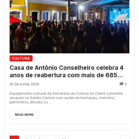
CULTURA
Casa de Antônio Conselheiro celebra 4
anos de reabertura com mais de 685
ações e 79 mil pessoas alcançadas
30 De Junho, 2026
0
Equipamento cultural da Secretaria da Cultura do Ceará consolida
atuação no Sertão Central com ações de formação, memória,
patrimônio, difusão cu...
READ MORE