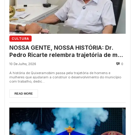
CULTURA
NOSSA GENTE, NOSSA HISTÓRIA: Dr.
Pedro Ricarte relembra trajetória de mais
de 60 anos na odontologia de
10 De Julho, 2026
0
Quixeramobim
A história de Quixeramobim passa pela trajetória de homens e
mulheres que ajudaram a construir o desenvolvimento do município
com trabalho, dedic...
READ MORE