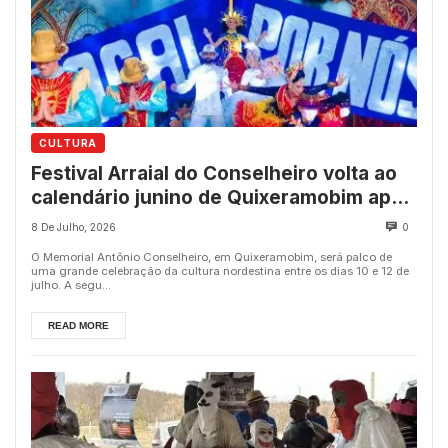
CULTURA
Festival Arraial do Conselheiro volta ao
calendário junino de Quixeramobim após
quatro anos
8 De Julho, 2026
0
O Memorial Antônio Conselheiro, em Quixeramobim, será palco de
uma grande celebração da cultura nordestina entre os dias 10 e 12 de
julho. A segu...
READ MORE