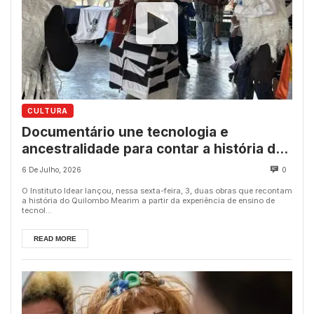
CULTURA
Documentário une tecnologia e
ancestralidade para contar a história do
Quilombo Mearim, em Quixeramobim
6 De Julho, 2026
0
O Instituto Idear lançou, nessa sexta-feira, 3, duas obras que recontam
a história do Quilombo Mearim a partir da experiência de ensino de
tecnol...
READ MORE