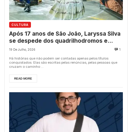
CULTURA
Após 17 anos de São João, Laryssa Silva
se despede dos quadrilhodromos e
encerra trajetória histórica no Sertão
19 De Julho, 2026
1
Central
Há histórias que não podem ser contadas apenas pelos títulos
conquistados. Elas são escritas pelas renúncias, pelas pessoas que
cruzam o caminho ...
READ MORE