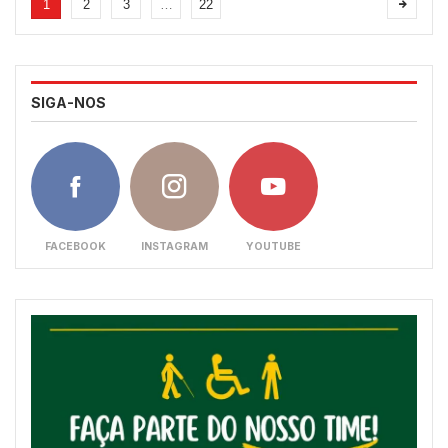
1
2
3
…
22
SIGA-NOS
FACEBOOK
INSTAGRAM
YOUTUBE