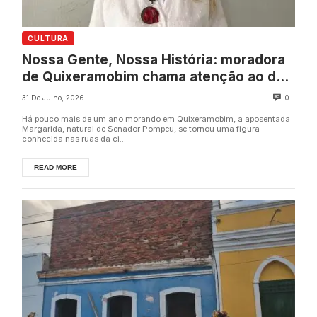
CULTURA
Nossa Gente, Nossa História: moradora
de Quixeramobim chama atenção ao dar
vida a personagens e espalhar alegria
31 De Julho, 2026
0
pelas ruas
Há pouco mais de um ano morando em Quixeramobim, a aposentada
Margarida, natural de Senador Pompeu, se tornou uma figura
conhecida nas ruas da ci...
READ MORE