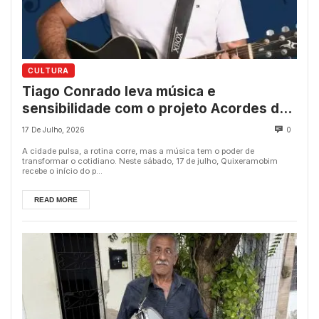
CULTURA
Tiago Conrado leva música e
sensibilidade com o projeto Acordes do
Cotidiano aos espaços públicos de
17 De Julho, 2026
0
Quixeramobim
A cidade pulsa, a rotina corre, mas a música tem o poder de
transformar o cotidiano. Neste sábado, 17 de julho, Quixeramobim
recebe o início do p...
READ MORE