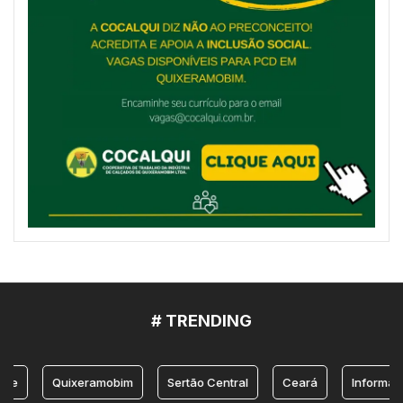
# TRENDING
e
Quixeramobim
Sertão Central
Ceará
Informação