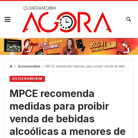
Skip
to
content
Quixeramobim
MPCE recomenda medidas para proibir venda de bebidas alcoólicas a menores de 18 anos em Quixeramobim
QUIXERAMOBIM
MPCE recomenda
medidas para proibir
venda de bebidas
alcoólicas a menores de