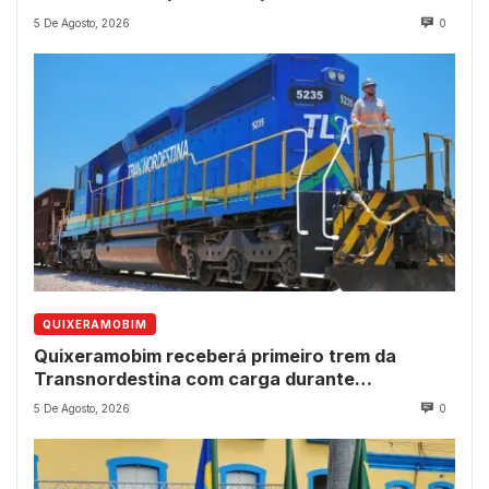
5 De Agosto, 2026
0
QUIXERAMOBIM
Quixeramobim receberá primeiro trem da
Transnordestina com carga durante
programação de aniversário do município
5 De Agosto, 2026
0