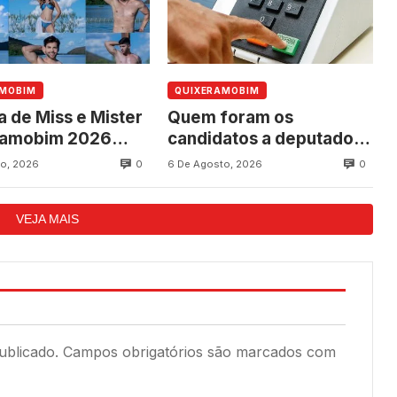
AMOBIM
QUIXERAMOBIM
a de Miss e Mister
Quem foram os
ramobim 2026
candidatos a deputado
ce neste sábado,
federal mais votados em
0
0
o, 2026
6 De Agosto, 2026
programação dos
Quixeramobim nas
os do município
eleições de 2022?
VEJA MAIS
ublicado.
Campos obrigatórios são marcados com