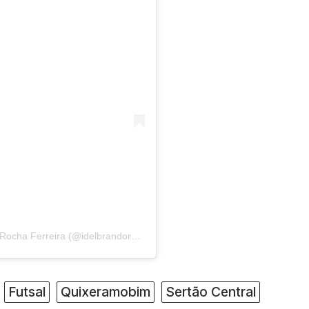
Uma publicação compartilhada por Idelbrando Rocha Ferreira (@idelbrandorochaa)
Futsal
Quixeramobim
Sertão Central