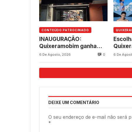
CONTEÚDO PATROCINADO
QUIXER
INAUGURAÇÃO:
Escolh
Quixeramobim ganha
Quixe
novo empreendimento
aconte
0
6 De Agosto, 2026
6 De Agost
da Consultar
8, na 
Suplementos
237 an
DEIXE UM COMENTÁRIO
O seu endereço de e-mail não será p
*