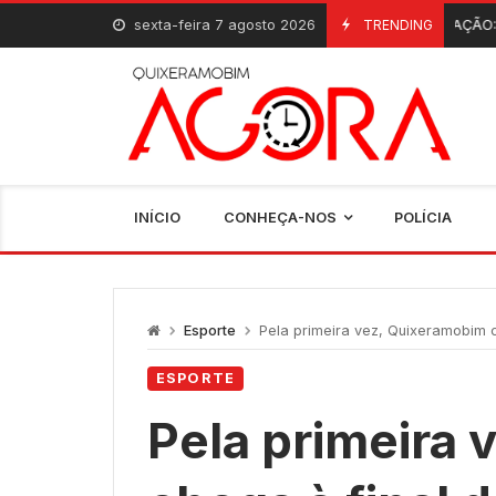
Skip
sexta-feira 7 agosto 2026
INAUGURAÇÃO: Quixeramobim 
TRENDING
6 De Agosto, 2026
to
content
INÍCIO
CONHEÇA-NOS
POLÍCIA
Esporte
Pela primeira vez, Quixeramobim c
ESPORTE
Pela primeira