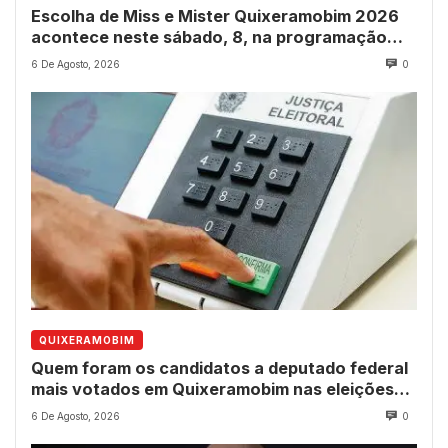
Escolha de Miss e Mister Quixeramobim 2026
acontece neste sábado, 8, na programação
dos 237 anos do município
6 De Agosto, 2026
0
QUIXERAMOBIM
Quem foram os candidatos a deputado federal
mais votados em Quixeramobim nas eleições
de 2022?
6 De Agosto, 2026
0