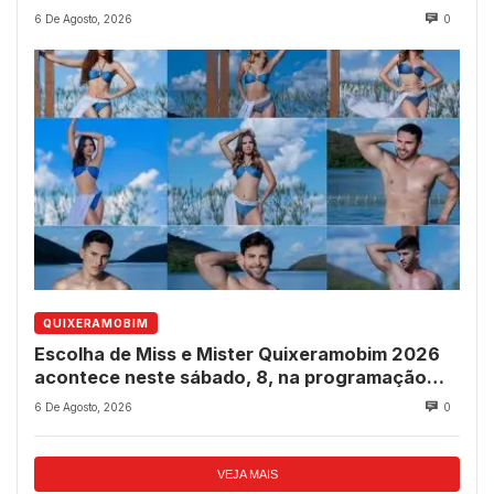
6 De Agosto, 2026
0
QUIXERAMOBIM
Escolha de Miss e Mister Quixeramobim 2026
acontece neste sábado, 8, na programação
dos 237 anos do município
6 De Agosto, 2026
0
VEJA MAIS