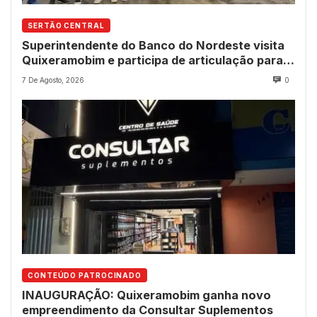
SERTÃO CENTRAL
Superintendente do Banco do Nordeste visita
Quixeramobim e participa de articulação para
avanço do futuro shopping
7 De Agosto, 2026
0
CONTEÚDO PATROCINADO
INAUGURAÇÃO: Quixeramobim ganha novo
empreendimento da Consultar Suplementos