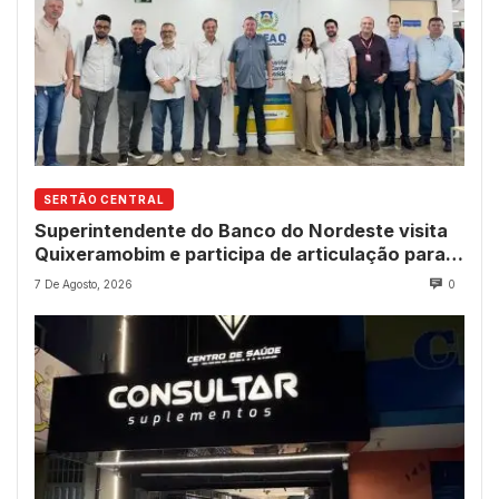
SERTÃO CENTRAL
Superintendente do Banco do Nordeste visita
Quixeramobim e participa de articulação para
avanço do futuro shopping
7 De Agosto, 2026
0