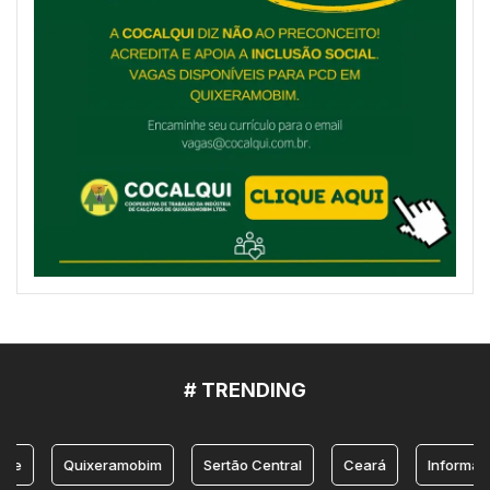
# TRENDING
e
Quixeramobim
Sertão Central
Ceará
Informação