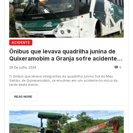
ACIDENTE
Ônibus que levava quadrilha junina de
Quixeramobim a Granja sofre acidente;
ninguém se feriu
28 De Julho, 2024
0
O ônibus que levava integrantes da quadrilha junina Sol do Meu
Sertão, de Quixeramobim, se envolveu em um acidente no início da
tarde deste domin...
READ MORE