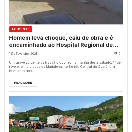
ACIDENTE
Homem leva choque, caiu de obra e é
encaminhado ao Hospital Regional de
Quixeramobim
1 De Fevereiro, 2025
0
Um grave acidente de trabalho ocorreu na manhã deste sábado, 1° de
fevereiro, na cidade de Madalena, no Sertão Central do Ceará. Um
homem identif...
READ MORE