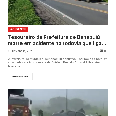
ACIDENTE
Tesoureiro da Prefeitura de Banabuiú
morre em acidente na rodovia que liga
Quixadá à Quixeramobim
29 De Janeiro, 2025
0
A Prefeitura do Município de Banabuiú confirmou, por meio de nota em
suas redes sociais, a morte de Antônio Fred do Amaral Filho, atual
tesoureir...
READ MORE