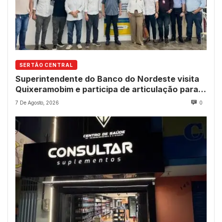
SERTÃO CENTRAL
Superintendente do Banco do Nordeste visita
Quixeramobim e participa de articulação para
avanço do futuro shopping
7 De Agosto, 2026
0