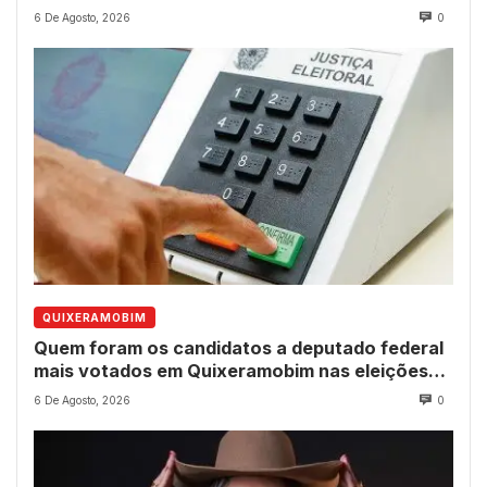
dos 237 anos do município
6 De Agosto, 2026
0
QUIXERAMOBIM
Quem foram os candidatos a deputado federal
mais votados em Quixeramobim nas eleições
de 2022?
6 De Agosto, 2026
0