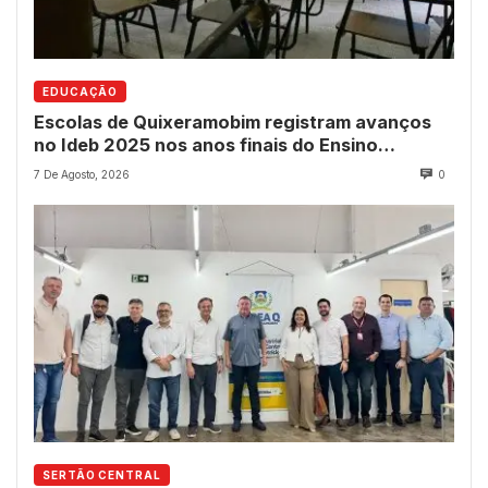
EDUCAÇÃO
Escolas de Quixeramobim registram avanços
no Ideb 2025 nos anos finais do Ensino
Fundamental
7 De Agosto, 2026
0
SERTÃO CENTRAL