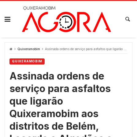
Skip
to
content
Quixeramobim
Assinada ordens de serviço para asfaltos que ligarão Quixeramobim aos distritos de Belém, Lacerda e Algodões e Campus da UECE
QUIXERAMOBIM
Assinada ordens de
serviço para asfaltos
que ligarão
Quixeramobim aos
distritos de Belém,