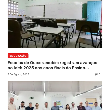
EDUCAÇÃO
Escolas de Quixeramobim registram avanços
no Ideb 2025 nos anos finais do Ensino
Fundamental
7 De Agosto, 2026
0