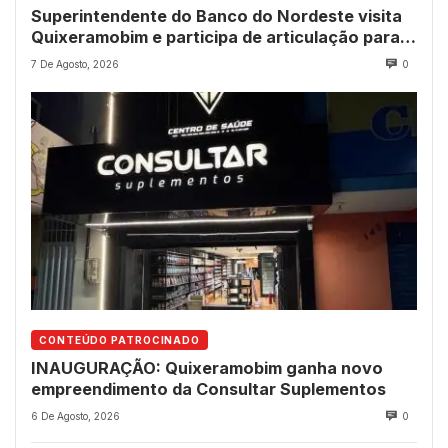
Superintendente do Banco do Nordeste visita
Quixeramobim e participa de articulação para
avanço do futuro shopping
7 De Agosto, 2026
0
CONTEÚDO PATROCINADO
INAUGURAÇÃO: Quixeramobim ganha novo
empreendimento da Consultar Suplementos
6 De Agosto, 2026
0