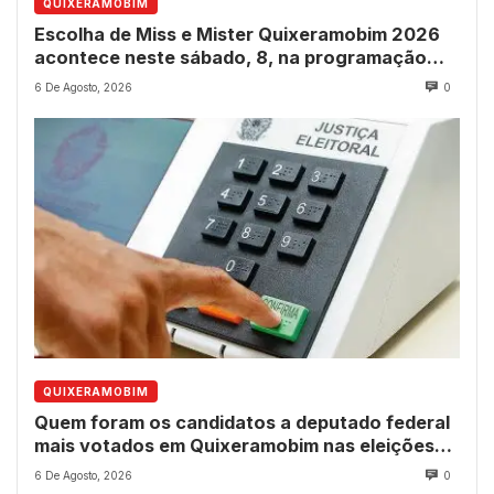
QUIXERAMOBIM
Escolha de Miss e Mister Quixeramobim 2026
acontece neste sábado, 8, na programação
dos 237 anos do município
6 De Agosto, 2026
0
QUIXERAMOBIM
Quem foram os candidatos a deputado federal
mais votados em Quixeramobim nas eleições
de 2022?
6 De Agosto, 2026
0