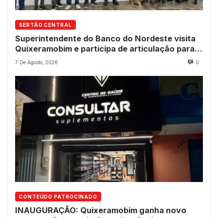
SERTÃO CENTRAL
Superintendente do Banco do Nordeste visita
Quixeramobim e participa de articulação para
avanço do futuro shopping
7 De Agosto, 2026
0
CONTEÚDO PATROCINADO
INAUGURAÇÃO: Quixeramobim ganha novo