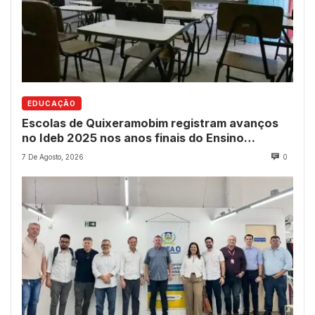
EDUCAÇÃO
Escolas de Quixeramobim registram avanços
no Ideb 2025 nos anos finais do Ensino
Fundamental
7 De Agosto, 2026
0