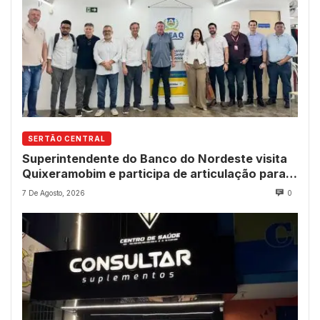
SERTÃO CENTRAL
Superintendente do Banco do Nordeste visita
Quixeramobim e participa de articulação para
avanço do futuro shopping
7 De Agosto, 2026
0