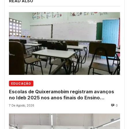
READ ALSO
EDUCAÇÃO
Escolas de Quixeramobim registram avanços
no Ideb 2025 nos anos finais do Ensino
Fundamental
7 De Agosto, 2026
0