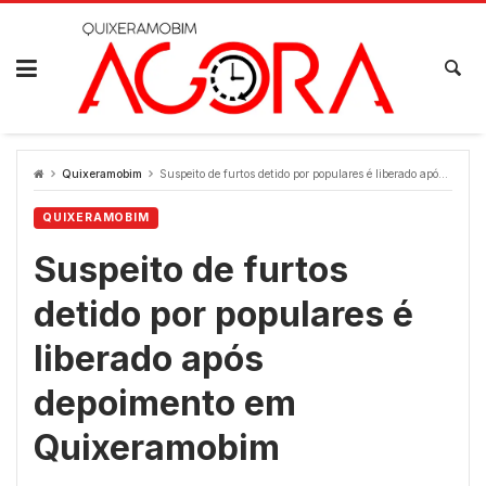
Skip
to
content
Quixeramobim
Suspeito de furtos detido por populares é liberado após depoimento em Quixeramobim
QUIXERAMOBIM
Suspeito de furtos
detido por populares é
liberado após
depoimento em
Quixeramobim