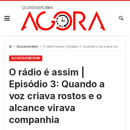
Skip
to
content
Quixeramobim
O rádio é assim | Episódio 3: Quando a voz criava rostos e o alcance virava companhia
QUIXERAMOBIM
O rádio é assim |
Episódio 3: Quando a
voz criava rostos e o
alcance virava
companhia