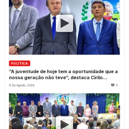
POLÍTICA
“A juventude de hoje tem a oportunidade que a
nossa geração não teve”, destaca Cirilo
Pimenta durante Sessão Solene
8 De Agosto, 2026
0