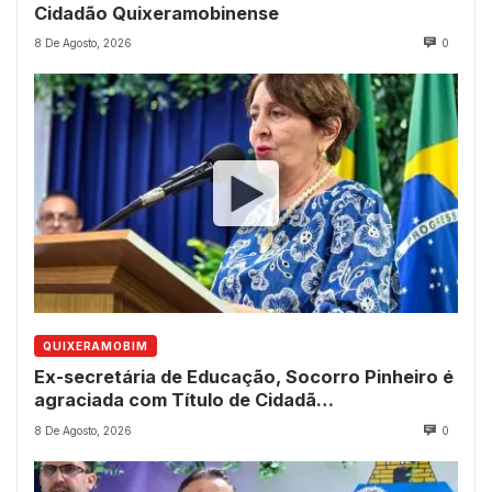
Cidadão Quixeramobinense
8 De Agosto, 2026
0
QUIXERAMOBIM
Ex-secretária de Educação, Socorro Pinheiro é
agraciada com Título de Cidadã
Quixeramobinense
8 De Agosto, 2026
0