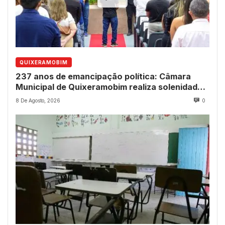
QUIXERAMOBIM
237 anos de emancipação política: Câmara
Municipal de Quixeramobim realiza solenidade
para entrega de comendas e títulos
8 De Agosto, 2026
0