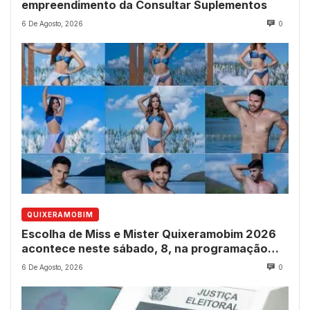
empreendimento da Consultar Suplementos
6 De Agosto, 2026
0
QUIXERAMOBIM
Escolha de Miss e Mister Quixeramobim 2026
acontece neste sábado, 8, na programação
dos 237 anos do município
6 De Agosto, 2026
0