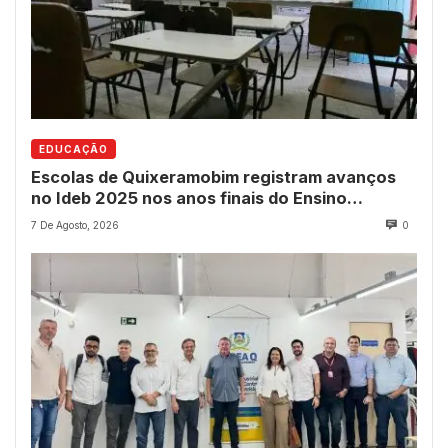
EDUCAÇÃO
Escolas de Quixeramobim registram avanços
no Ideb 2025 nos anos finais do Ensino
Fundamental
7 De Agosto, 2026
0