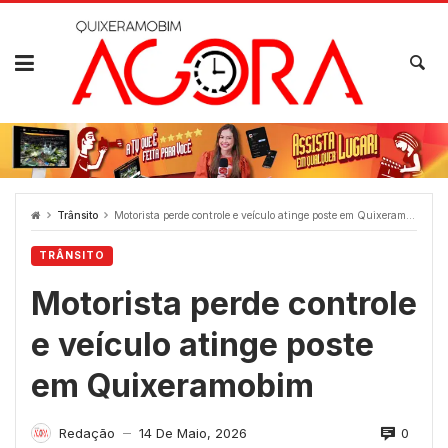
Skip
to
content
Trânsito
Motorista perde controle e veículo atinge poste em Quixeramobim
TRÂNSITO
Motorista perde controle
e veículo atinge poste
em Quixeramobim
0
Redação
14 De Maio, 2026
—