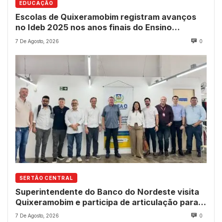
EDUCAÇÃO
Escolas de Quixeramobim registram avanços
no Ideb 2025 nos anos finais do Ensino
Fundamental
7 De Agosto, 2026
0
SERTÃO CENTRAL
Superintendente do Banco do Nordeste visita
Quixeramobim e participa de articulação para
avanço do futuro shopping
7 De Agosto, 2026
0