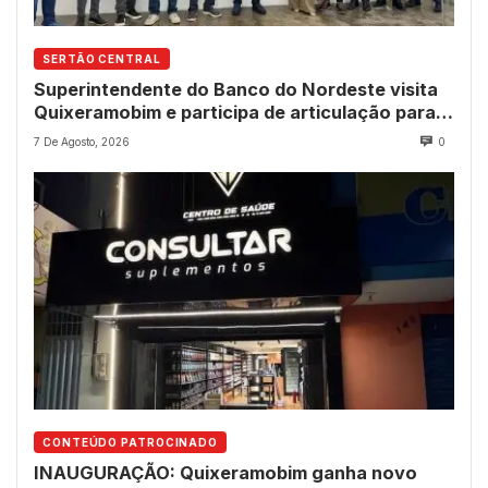
SERTÃO CENTRAL
Superintendente do Banco do Nordeste visita
Quixeramobim e participa de articulação para
avanço do futuro shopping
7 De Agosto, 2026
0
CONTEÚDO PATROCINADO
INAUGURAÇÃO: Quixeramobim ganha novo