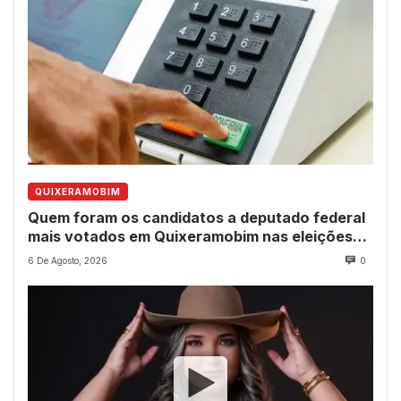
QUIXERAMOBIM
Quem foram os candidatos a deputado federal
mais votados em Quixeramobim nas eleições
de 2022?
6 De Agosto, 2026
0