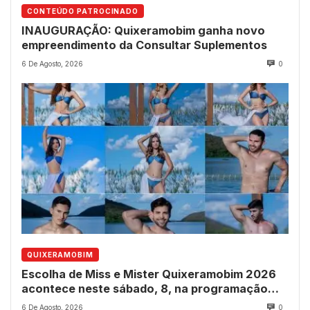
CONTEÚDO PATROCINADO
INAUGURAÇÃO: Quixeramobim ganha novo
empreendimento da Consultar Suplementos
6 De Agosto, 2026
0
QUIXERAMOBIM
Escolha de Miss e Mister Quixeramobim 2026
acontece neste sábado, 8, na programação
dos 237 anos do município
6 De Agosto, 2026
0