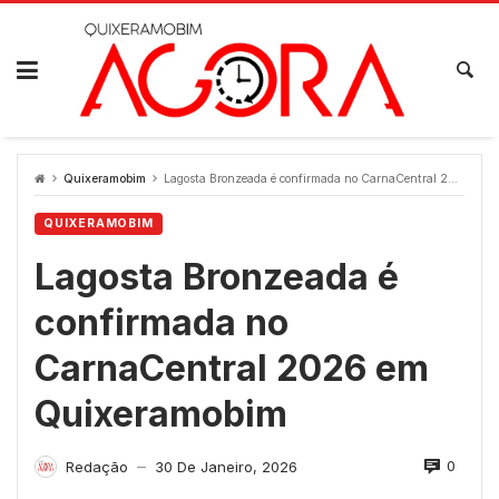
Skip
to
content
Quixeramobim
Lagosta Bronzeada é confirmada no CarnaCentral 2026 em Quixeramobim
QUIXERAMOBIM
Lagosta Bronzeada é
confirmada no
CarnaCentral 2026 em
Quixeramobim
0
Redação
30 De Janeiro, 2026
—