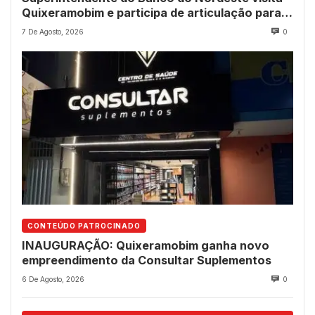
Quixeramobim e participa de articulação para
avanço do futuro shopping
7 De Agosto, 2026
0
CONTEÚDO PATROCINADO
INAUGURAÇÃO: Quixeramobim ganha novo
empreendimento da Consultar Suplementos
6 De Agosto, 2026
0