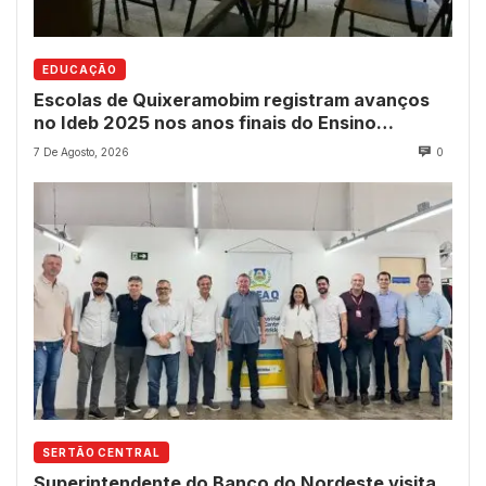
EDUCAÇÃO
Escolas de Quixeramobim registram avanços
no Ideb 2025 nos anos finais do Ensino
Fundamental
7 De Agosto, 2026
0
SERTÃO CENTRAL
Superintendente do Banco do Nordeste visita