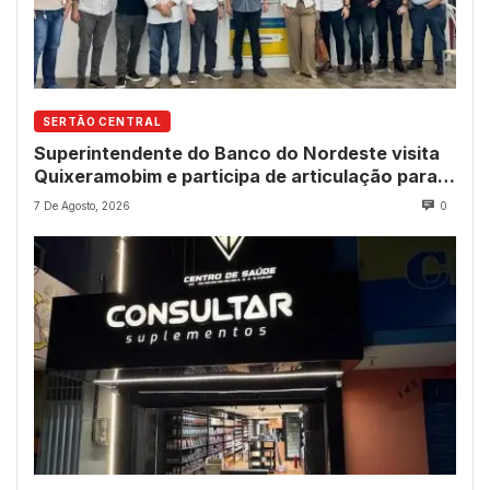
SERTÃO CENTRAL
Superintendente do Banco do Nordeste visita
Quixeramobim e participa de articulação para
avanço do futuro shopping
7 De Agosto, 2026
0