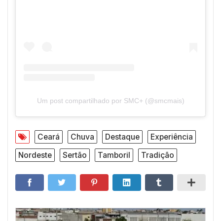
Um post compartilhado por SMC+ (@smcmais)
Ceará
Chuva
Destaque
Experiência
Nordeste
Sertão
Tamboril
Tradição