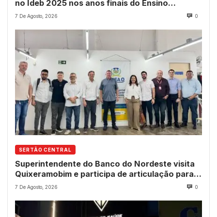
no Ideb 2025 nos anos finais do Ensino
Fundamental
7 De Agosto, 2026
0
SERTÃO CENTRAL
Superintendente do Banco do Nordeste visita
Quixeramobim e participa de articulação para
avanço do futuro shopping
7 De Agosto, 2026
0