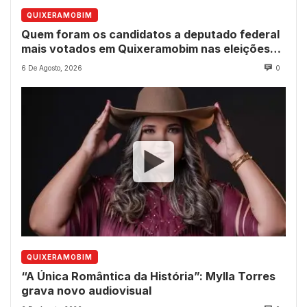
QUIXERAMOBIM
Quem foram os candidatos a deputado federal
mais votados em Quixeramobim nas eleições
de 2022?
6 De Agosto, 2026
0
QUIXERAMOBIM
“A Única Romântica da História”: Mylla Torres
grava novo audiovisual