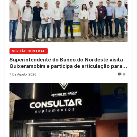
SERTÃO CENTRAL
Superintendente do Banco do Nordeste visita
Quixeramobim e participa de articulação para
avanço do futuro shopping
7 De Agosto, 2026
0