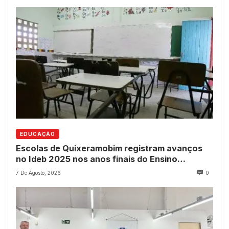
EDUCAÇÃO
Escolas de Quixeramobim registram avanços
no Ideb 2025 nos anos finais do Ensino
Fundamental
7 De Agosto, 2026
0