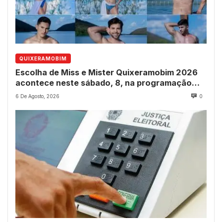
QUIXERAMOBIM
Escolha de Miss e Mister Quixeramobim 2026
acontece neste sábado, 8, na programação
dos 237 anos do município
6 De Agosto, 2026
0