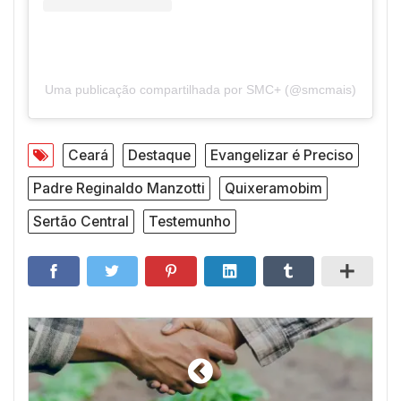
Uma publicação compartilhada por SMC+ (@smcmais)
Ceará
Destaque
Evangelizar é Preciso
Padre Reginaldo Manzotti
Quixeramobim
Sertão Central
Testemunho