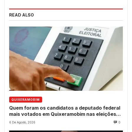
READ ALSO
QUIXERAMOBIM
Quem foram os candidatos a deputado federal
mais votados em Quixeramobim nas eleições
de 2022?
6 De Agosto, 2026
0