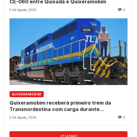
CE-060 entre Quixadá e Quixeramobim
5 De Agosto, 2026
0
QUIXERAMOBIM
Quixeramobim receberá primeiro trem da
Transnordestina com carga durante
programação de aniversário do município
5 De Agosto, 2026
0
VEJA MAIS