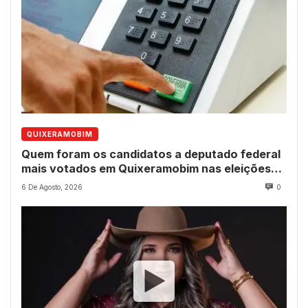
QUIXERAMOBIM
Quem foram os candidatos a deputado federal
mais votados em Quixeramobim nas eleições
de 2022?
6 De Agosto, 2026
0