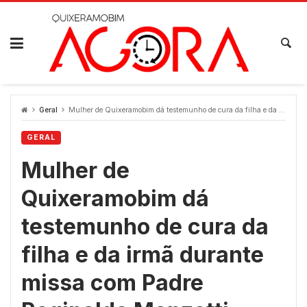
Skip
to
content
Geral
Mulher de Quixeramobim dá testemunho de cura da filha e da irmã durante missa com Padre Reginaldo Manzotti
GERAL
Mulher de
Quixeramobim dá
testemunho de cura da
filha e da irmã durante
missa com Padre