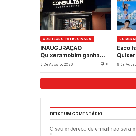
CONTEÚDO PATROCINADO
QUIXER
INAUGURAÇÃO:
Escolh
Quixeramobim ganha
Quixe
novo empreendimento
aconte
0
6 De Agosto, 2026
6 De Agost
da Consultar
8, na 
Suplementos
237 an
DEIXE UM COMENTÁRIO
O seu endereço de e-mail não será p
*