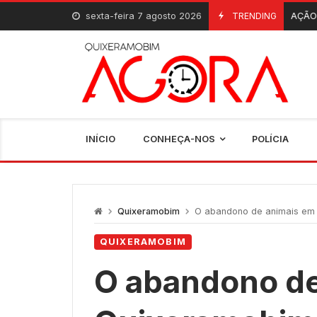
Skip
sexta-feira 7 agosto 2026
INAUGURAÇÃO: Quixeramobim 
TRENDING
6 De Agosto, 2026
to
content
INÍCIO
CONHEÇA-NOS
POLÍCIA
Quixeramobim
O abandono de animais em
QUIXERAMOBIM
O abandono de