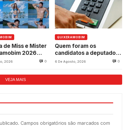
AMOBIM
QUIXERAMOBIM
a de Miss e Mister
Quem foram os
ramobim 2026
candidatos a deputado
ce neste sábado,
federal mais votados em
0
0
o, 2026
6 De Agosto, 2026
programação dos
Quixeramobim nas
os do município
eleições de 2022?
VEJA MAIS
ublicado.
Campos obrigatórios são marcados com