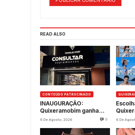
READ ALSO
CONTEÚDO PATROCINADO
QUIXER
INAUGURAÇÃO:
Escolh
Quixeramobim ganha
Quixe
novo empreendimento
aconte
0
6 De Agosto, 2026
6 De Agost
da Consultar
8, na 
Suplementos
237 an