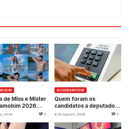
AMOBIM
QUIXERAMOBIM
a de Miss e Mister
Quem foram os
ramobim 2026
candidatos a deputado
ce neste sábado,
federal mais votados em
0
0
o, 2026
6 De Agosto, 2026
programação dos
Quixeramobim nas
os do município
eleições de 2022?