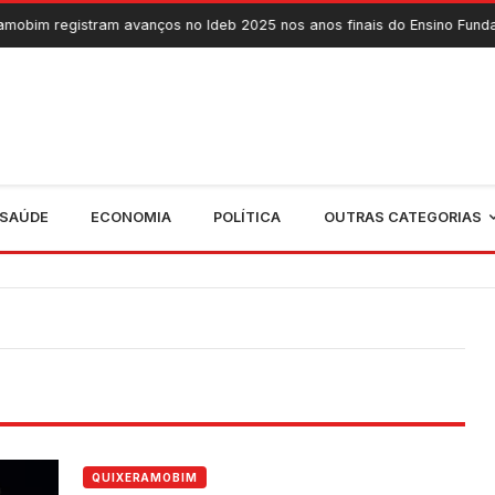
tram avanços no Ideb 2025 nos anos finais do Ensino Fundamental
SAÚDE
ECONOMIA
POLÍTICA
OUTRAS CATEGORIAS
QUIXERAMOBIM