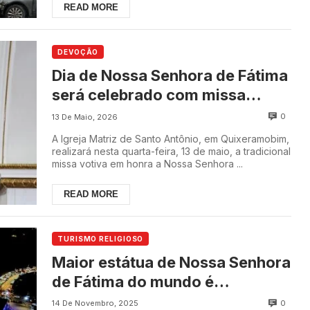
READ MORE
DEVOÇÃO
Dia de Nossa Senhora de Fátima
será celebrado com missa
votiva na Igreja Matriz de Santo
0
13 De Maio, 2026
Antônio em Quixeramobim
A Igreja Matriz de Santo Antônio, em Quixeramobim,
realizará nesta quarta-feira, 13 de maio, a tradicional
missa votiva em honra a Nossa Senhora ...
READ MORE
TURISMO RELIGIOSO
Maior estátua de Nossa Senhora
de Fátima do mundo é
inaugurada no interior do Ceará
0
14 De Novembro, 2025