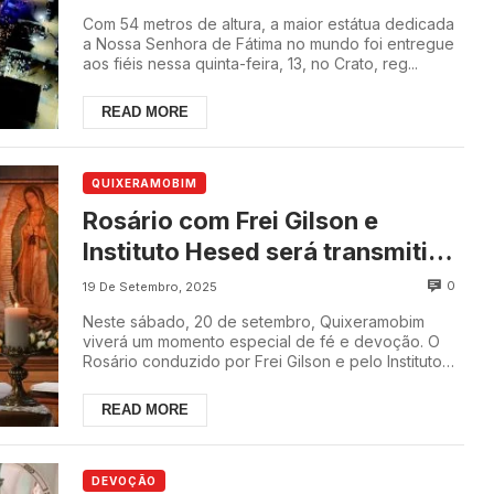
Com 54 metros de altura, a maior estátua dedicada
a Nossa Senhora de Fátima no mundo foi entregue
aos fiéis nessa quinta-feira, 13, no Crato, reg...
READ MORE
QUIXERAMOBIM
Rosário com Frei Gilson e
Instituto Hesed será transmitido
por telão na madrugada deste
0
19 De Setembro, 2025
sábado, 20, em Quixeramobim
Neste sábado, 20 de setembro, Quixeramobim
viverá um momento especial de fé e devoção. O
Rosário conduzido por Frei Gilson e pelo Instituto
Hesed...
READ MORE
DEVOÇÃO