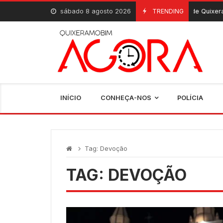
Skip
sábado 8 agosto 2026
Escolas de Quixeramobim regis
TRENDING
7 De Agosto, 2026
to
content
INÍCIO
CONHEÇA-NOS
POLÍCIA
Tag:
Devoção
TAG:
DEVOÇÃO