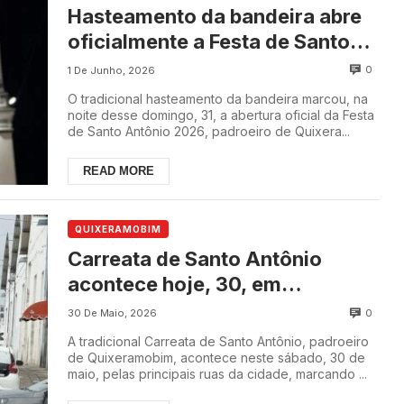
Hasteamento da bandeira abre
oficialmente a Festa de Santo
Antônio 2026 em
0
1 De Junho, 2026
Quixeramobim
O tradicional hasteamento da bandeira marcou, na
noite desse domingo, 31, a abertura oficial da Festa
de Santo Antônio 2026, padroeiro de Quixera...
READ MORE
QUIXERAMOBIM
Carreata de Santo Antônio
acontece hoje, 30, em
Quixeramobim; emissoras de
0
30 De Maio, 2026
rádio do Sistema Maior
A tradicional Carreata de Santo Antônio, padroeiro
retransmitem
de Quixeramobim, acontece neste sábado, 30 de
maio, pelas principais ruas da cidade, marcando ...