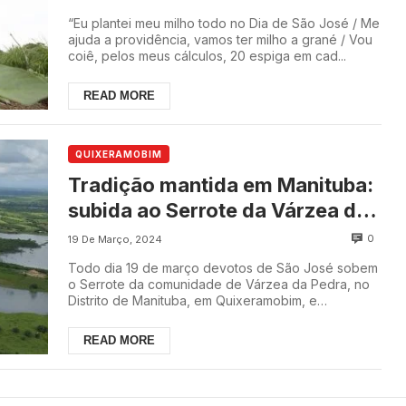
“Eu plantei meu milho todo no Dia de São José / Me
ajuda a providência, vamos ter milho a grané / Vou
coiê, pelos meus cálculos, 20 espiga em cad...
READ MORE
QUIXERAMOBIM
Tradição mantida em Manituba:
subida ao Serrote da Várzea da
Pedra no dia de São José
0
19 De Março, 2024
Todo dia 19 de março devotos de São José sobem
o Serrote da comunidade de Várzea da Pedra, no
Distrito de Manituba, em Quixeramobim, e
confirmam ...
READ MORE