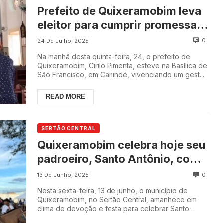
Prefeito de Quixeramobim leva
eleitor para cumprir promessa
na Basílica de Canindé
0
24 De Julho, 2025
Na manhã desta quinta-feira, 24, o prefeito de
Quixeramobim, Cirilo Pimenta, esteve na Basílica de
São Francisco, em Canindé, vivenciando um gest...
READ MORE
SERTÃO CENTRAL
Quixeramobim celebra hoje seu
padroeiro, Santo Antônio, com
fé e tradição
0
13 De Junho, 2025
Nesta sexta-feira, 13 de junho, o município de
Quixeramobim, no Sertão Central, amanhece em
clima de devoção e festa para celebrar Santo
Antônio ...