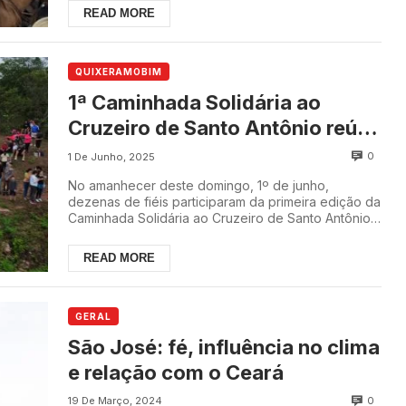
READ MORE
QUIXERAMOBIM
1ª Caminhada Solidária ao
Cruzeiro de Santo Antônio reúne
dezenas de participantes em
0
1 De Junho, 2025
Quixeramobim
No amanhecer deste domingo, 1º de junho,
dezenas de fiéis participaram da primeira edição da
Caminhada Solidária ao Cruzeiro de Santo Antônio,
ev...
READ MORE
GERAL
São José: fé, influência no clima
e relação com o Ceará
0
19 De Março, 2024