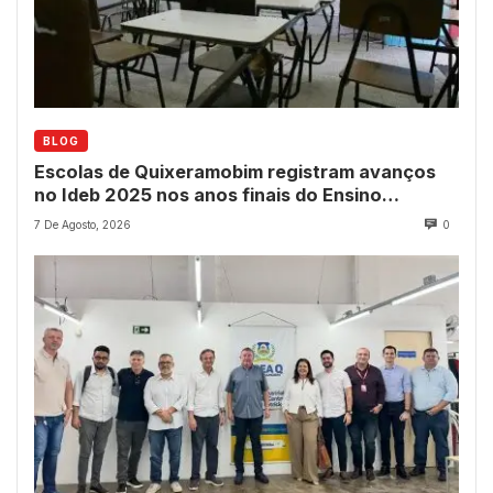
BLOG
Escolas de Quixeramobim registram avanços
no Ideb 2025 nos anos finais do Ensino
Fundamental
7 De Agosto, 2026
0