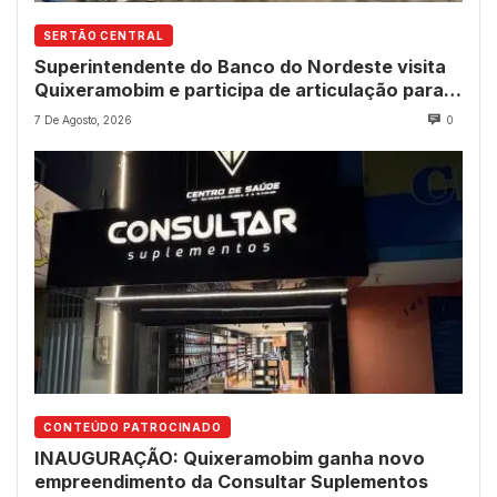
SERTÃO CENTRAL
Superintendente do Banco do Nordeste visita
Quixeramobim e participa de articulação para
avanço do futuro shopping
7 De Agosto, 2026
0
CONTEÚDO PATROCINADO
INAUGURAÇÃO: Quixeramobim ganha novo
empreendimento da Consultar Suplementos