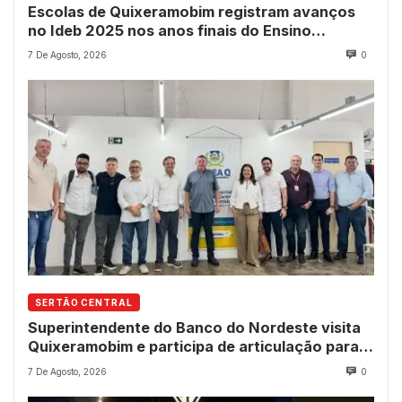
Escolas de Quixeramobim registram avanços
no Ideb 2025 nos anos finais do Ensino
Fundamental
7 De Agosto, 2026
0
SERTÃO CENTRAL
Superintendente do Banco do Nordeste visita
Quixeramobim e participa de articulação para
avanço do futuro shopping
7 De Agosto, 2026
0