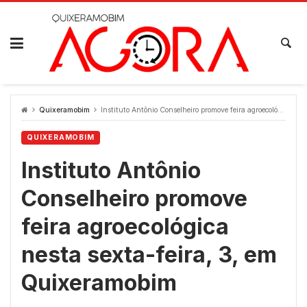
Skip
to
content
Quixeramobim
Instituto Antônio Conselheiro promove feira agroecológica nesta sexta-feira, 3, em Quixeramobim
QUIXERAMOBIM
Instituto Antônio
Conselheiro promove
feira agroecológica
nesta sexta-feira, 3, em
Quixeramobim