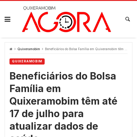
Skip
to
content
Quixeramobim
Beneficiários do Bolsa Família em Quixeramobim têm até 17 de julho para atualizar dados de saúde
QUIXERAMOBIM
Beneficiários do Bolsa
Família em
Quixeramobim têm até
17 de julho para
atualizar dados de