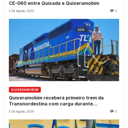
CE-060 entre Quixadá e Quixeramobim
5 De Agosto, 2026
0
QUIXERAMOBIM
Quixeramobim receberá primeiro trem da
Transnordestina com carga durante
programação de aniversário do município
5 De Agosto, 2026
0