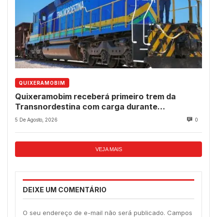
QUIXERAMOBIM
Quixeramobim receberá primeiro trem da
Transnordestina com carga durante
programação de aniversário do município
5 De Agosto, 2026
0
VEJA MAIS
DEIXE UM COMENTÁRIO
O seu endereço de e-mail não será publicado.
Campos