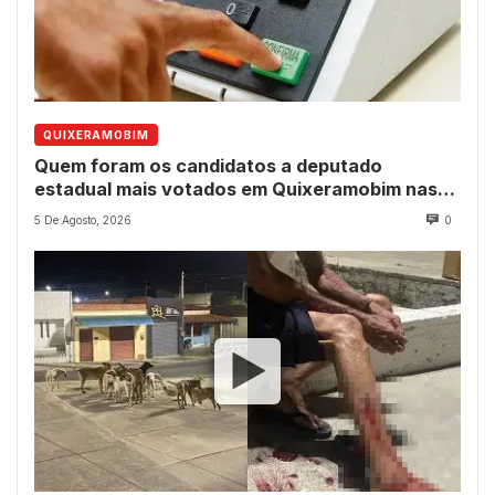
QUIXERAMOBIM
Quem foram os candidatos a deputado
estadual mais votados em Quixeramobim nas
eleições de 2022?
5 De Agosto, 2026
0