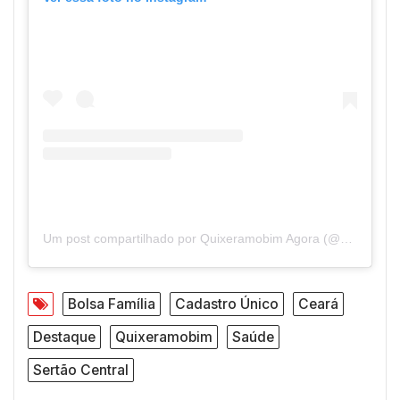
Um post compartilhado por Quixeramobim Agora (@quixeramobimagora)
Bolsa Família
Cadastro Único
Ceará
Destaque
Quixeramobim
Saúde
Sertão Central