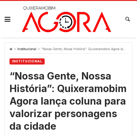
Skip
to
content
Institucional
“Nossa Gente, Nossa História”: Quixeramobim Agora lança coluna para valorizar personagens da cidade
INSTITUCIONAL
“Nossa Gente, Nossa
História”: Quixeramobim
Agora lança coluna para
valorizar personagens
da cidade