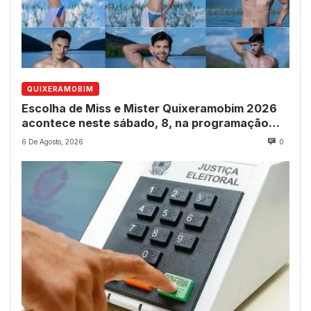
QUIXERAMOBIM
Escolha de Miss e Mister Quixeramobim 2026
acontece neste sábado, 8, na programação
dos 237 anos do município
6 De Agosto, 2026
0