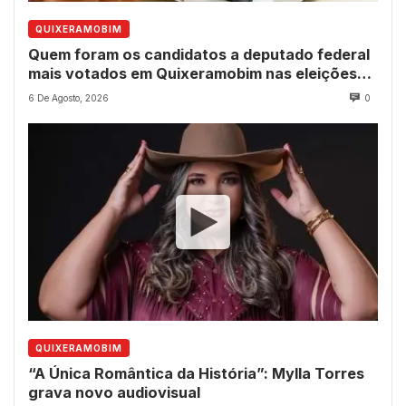
QUIXERAMOBIM
Quem foram os candidatos a deputado federal
mais votados em Quixeramobim nas eleições
de 2022?
6 De Agosto, 2026
0
QUIXERAMOBIM
“A Única Romântica da História”: Mylla Torres
grava novo audiovisual