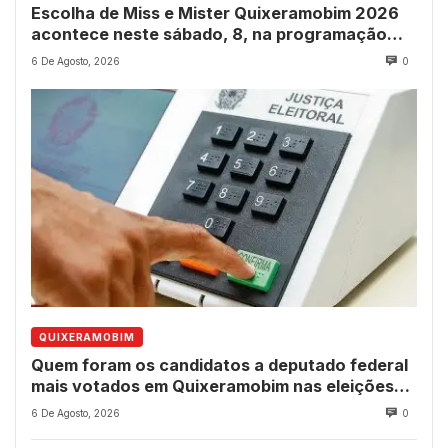
Escolha de Miss e Mister Quixeramobim 2026
acontece neste sábado, 8, na programação
dos 237 anos do município
6 De Agosto, 2026
0
QUIXERAMOBIM
Quem foram os candidatos a deputado federal
mais votados em Quixeramobim nas eleições
de 2022?
6 De Agosto, 2026
0