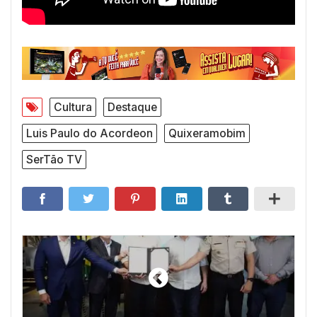
Cultura
Destaque
Luis Paulo do Acordeon
Quixeramobim
SerTão TV