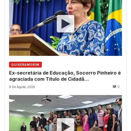
QUIXERAMOBIM
Ex-secretária de Educação, Socorro Pinheiro é
agraciada com Título de Cidadã
Quixeramobinense
8 De Agosto, 2026
0