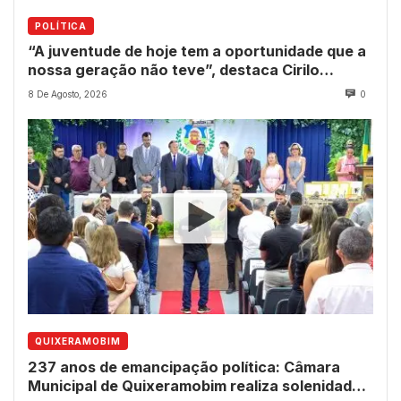
POLÍTICA
“A juventude de hoje tem a oportunidade que a
nossa geração não teve”, destaca Cirilo
Pimenta durante Sessão Solene
8 De Agosto, 2026
0
QUIXERAMOBIM
237 anos de emancipação política: Câmara
Municipal de Quixeramobim realiza solenidade