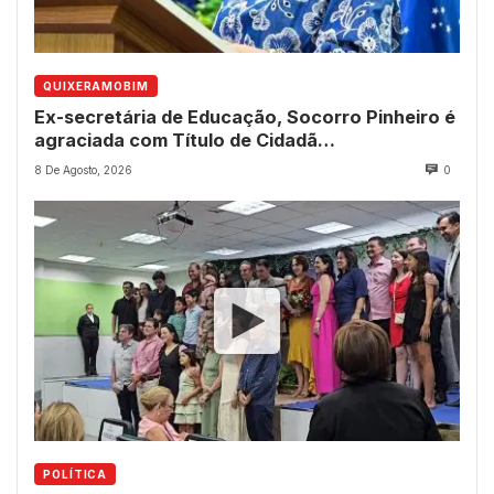
QUIXERAMOBIM
Ex-secretária de Educação, Socorro Pinheiro é
agraciada com Título de Cidadã
Quixeramobinense
8 De Agosto, 2026
0
POLÍTICA