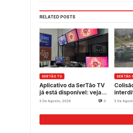
RELATED POSTS
SERTÃO TV
SERTÃO 
Aplicativo da SerTão TV
Colisã
já está disponível: veja
interdi
como baixar
060 en
0
5 De Agosto, 2026
5 De Agost
gratuitamente
Quixe