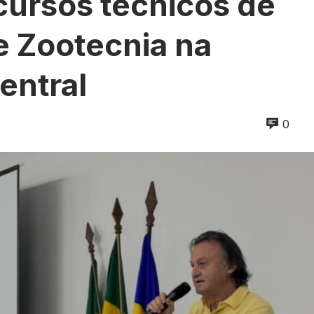
cursos técnicos de
e Zootecnia na
entral
0