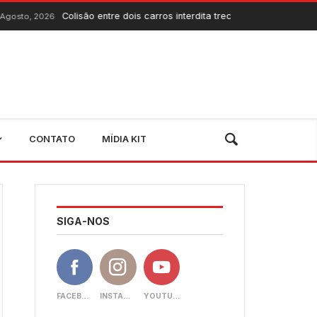
Colisão entre dois carros interdita trecho da CE-060 entre Quixadá e 
CONTATO
MÍDIA KIT
SIGA-NOS
FACEBOOK
INSTAGRAM
YOUTUBE