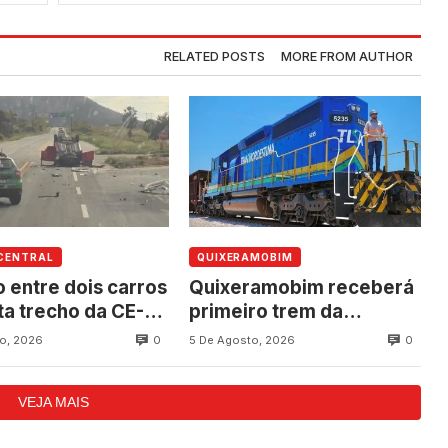
RELATED POSTS
MORE FROM AUTHOR
CENTRAL
QUIXERAMOBIM
o entre dois carros
Quixeramobim receberá
ta trecho da CE-
primeiro trem da
tre Quixadá e
Transnordestina com
0
0
o, 2026
5 De Agosto, 2026
ramobim
carga durante
programação de
VEJA MAIS
aniversário do município