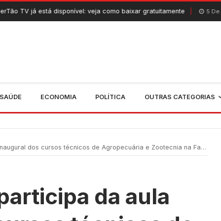
stá disponível: veja como baixar gratuitamente
5 De Agosto, 2026
SAÚDE
ECONOMIA
POLÍTICA
OUTRAS CATEGORIAS
ural dos cursos técnicos de Agropecuária e Zootecnia na Fatec Sertão Central
participa da aula