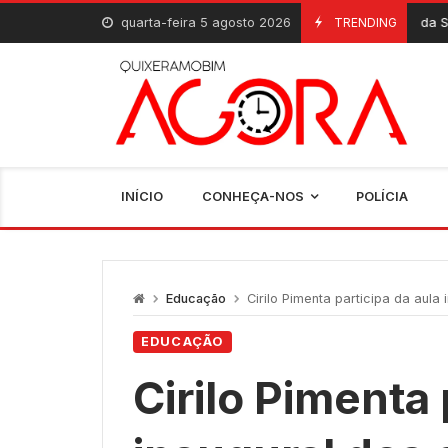
Skip
quarta-feira 5 agosto 2026
Aplicativo da SerTão TV já e
TRENDING
5 De Agosto, 2026
to
content
INÍCIO
CONHEÇA-NOS
POLÍCIA
Educação
Cirilo Pimenta participa da aula inaug
EDUCAÇÃO
Cirilo Pimenta 