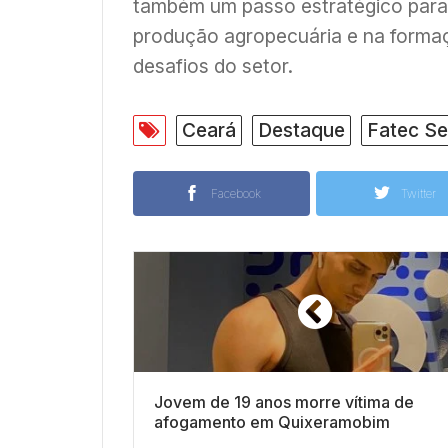
também um passo estratégico para
produção agropecuária e na formaç
desafios do setor.
Ceará
Destaque
Fatec Se
Facebook
Twitter
Jovem de 19 anos morre vítima de
afogamento em Quixeramobim