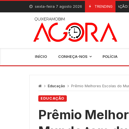
Skip
sexta-feira 7 agosto 2026
INAUGURAÇÃO: Quixeramobim
TRENDING
6 De Agosto, 2026
to
content
INÍCIO
CONHEÇA-NOS
POLÍCIA
Educação
Prêmio Melhores Escolas do Mund
EDUCAÇÃO
Prêmio Melhor