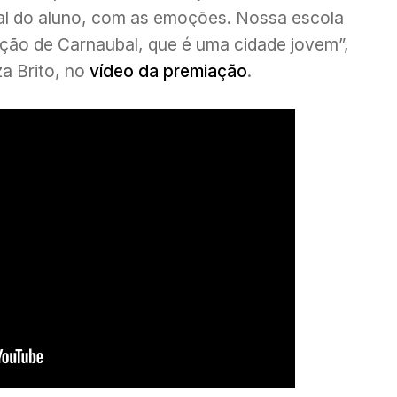
al do aluno, com as emoções. Nossa escola
ção de Carnaubal, que é uma cidade jovem”,
za Brito, no
vídeo da premiação
.