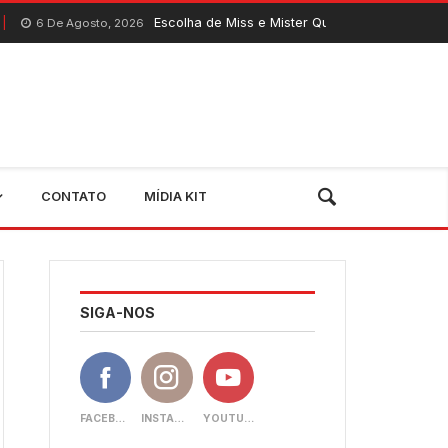
Escolha de Miss e Mister Quixeramobim 2026 acontece nest
osto, 2026
CONTATO
MÍDIA KIT
SIGA-NOS
FACEBOOK
INSTAGRAM
YOUTUBE