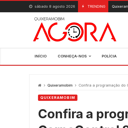
Skip
sábado 8 agosto 2026
Escolas de Quixeramobim registram 
TRENDING
7 De Agosto, 2026
to
content
INÍCIO
CONHEÇA-NOS
POLÍCIA
Quixeramobim
Confira a programação do C
QUIXERAMOBIM
Confira a pro