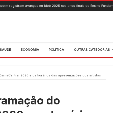
avanços no Ideb 2025 nos anos finais do Ensino Fundamental
7 D
SAÚDE
ECONOMIA
POLÍTICA
OUTRAS CATEGORIAS
arnaCentral 2026 e os horários das apresentações dos artistas
gramação do