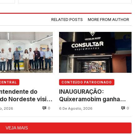
este domingo, 15
RELATED POSTS
MORE FROM AUTHOR
CENTRAL
CONTEÚDO PATROCINADO
ntendente do
INAUGURAÇÃO:
do Nordeste visita
Quixeramobim ganha
ramobim e
novo empreendimento
0
0
o, 2026
6 De Agosto, 2026
ipa de articulação
da Consultar
vanço do futuro
Suplementos
VEJA MAIS
ing