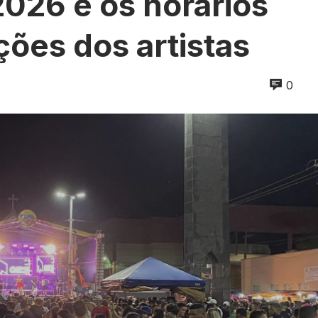
026 e os horários
ões dos artistas
0