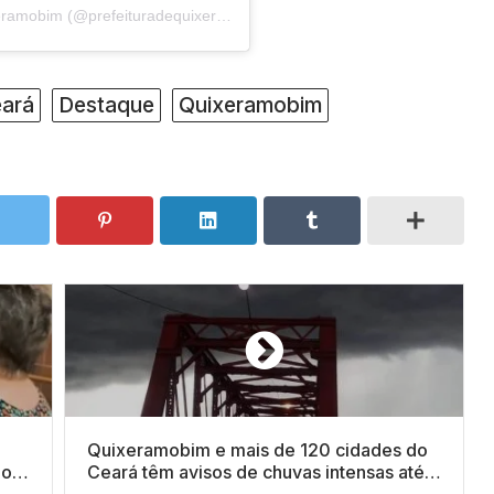
Um post compartilhado por Prefeitura de Quixeramobim (@prefeituradequixeramobim)
ará
Destaque
Quixeramobim
Quixeramobim e mais de 120 cidades do
do
Ceará têm avisos de chuvas intensas até