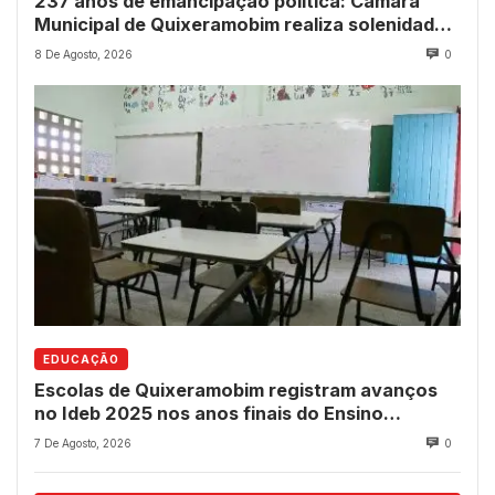
237 anos de emancipação política: Câmara
Municipal de Quixeramobim realiza solenidade
para entrega de comendas e títulos
8 De Agosto, 2026
0
EDUCAÇÃO
Escolas de Quixeramobim registram avanços
no Ideb 2025 nos anos finais do Ensino
Fundamental
7 De Agosto, 2026
0