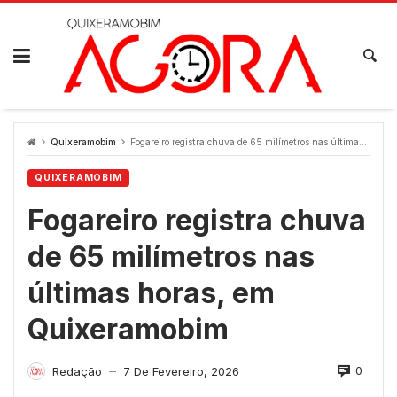
Skip
to
content
Quixeramobim
Fogareiro registra chuva de 65 milímetros nas últimas horas, em Quixeramobim
QUIXERAMOBIM
Fogareiro registra chuva
de 65 milímetros nas
últimas horas, em
Quixeramobim
0
Redação
7 De Fevereiro, 2026
—