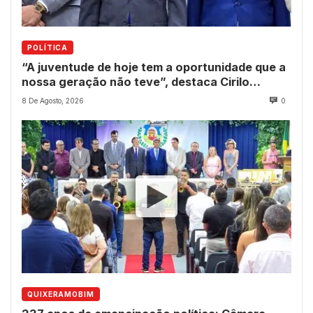
POLÍTICA
“A juventude de hoje tem a oportunidade que a
nossa geração não teve”, destaca Cirilo
Pimenta durante Sessão Solene
8 De Agosto, 2026
0
QUIXERAMOBIM