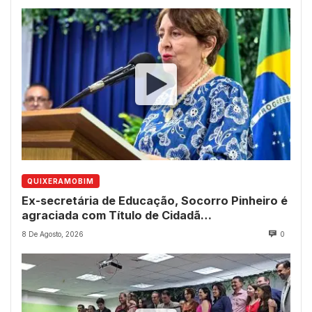
QUIXERAMOBIM
Ex-secretária de Educação, Socorro Pinheiro é
agraciada com Título de Cidadã
Quixeramobinense
8 De Agosto, 2026
0