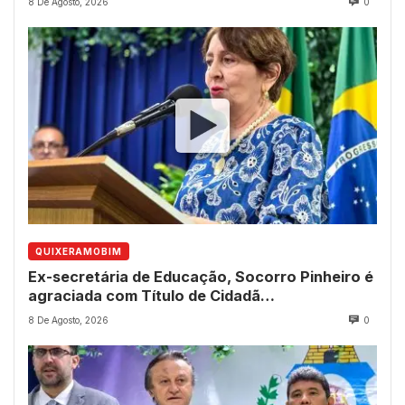
8 De Agosto, 2026
0
QUIXERAMOBIM
Ex-secretária de Educação, Socorro Pinheiro é
agraciada com Título de Cidadã
Quixeramobinense
8 De Agosto, 2026
0