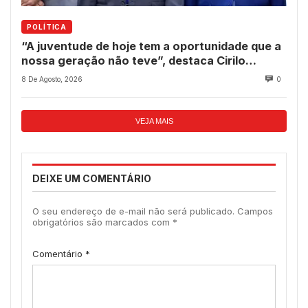
POLÍTICA
“A juventude de hoje tem a oportunidade que a
nossa geração não teve”, destaca Cirilo
Pimenta durante Sessão Solene
8 De Agosto, 2026
0
VEJA MAIS
DEIXE UM COMENTÁRIO
O seu endereço de e-mail não será publicado.
Campos
obrigatórios são marcados com
*
Comentário
*