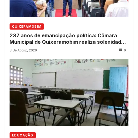
QUIXERAMOBIM
237 anos de emancipação política: Câmara
Municipal de Quixeramobim realiza solenidade
para entrega de comendas e títulos
8 De Agosto, 2026
0
EDUCAÇÃO