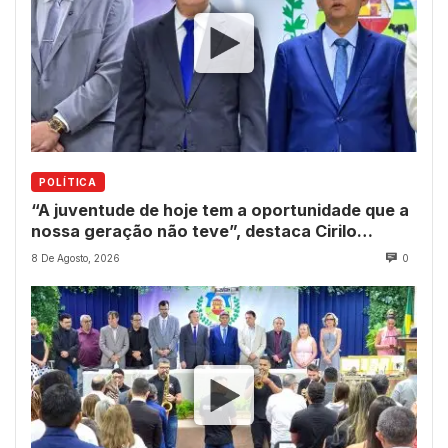
POLÍTICA
“A juventude de hoje tem a oportunidade que a
nossa geração não teve”, destaca Cirilo
Pimenta durante Sessão Solene
8 De Agosto, 2026
0