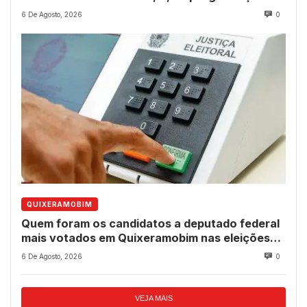
dos 237 anos do município
6 De Agosto, 2026
0
QUIXERAMOBIM
Quem foram os candidatos a deputado federal
mais votados em Quixeramobim nas eleições
de 2022?
6 De Agosto, 2026
0
VEJA MAIS