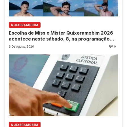
QUIXERAMOBIM
Escolha de Miss e Mister Quixeramobim 2026
acontece neste sábado, 8, na programação
dos 237 anos do município
6 De Agosto, 2026
0
QUIXERAMOBIM