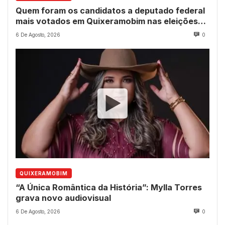
Quem foram os candidatos a deputado federal
mais votados em Quixeramobim nas eleições
de 2022?
6 De Agosto, 2026
0
QUIXERAMOBIM
“A Única Romântica da História”: Mylla Torres
grava novo audiovisual
6 De Agosto, 2026
0