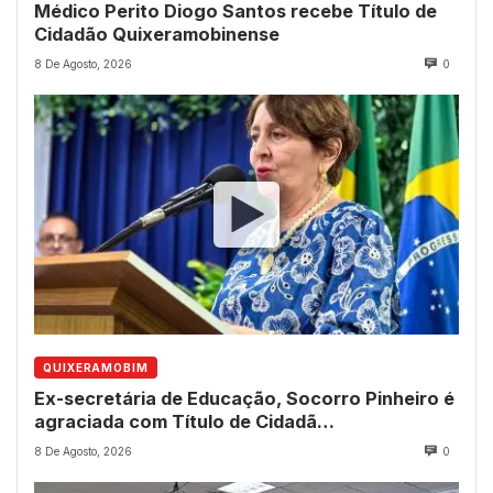
Médico Perito Diogo Santos recebe Título de
Cidadão Quixeramobinense
8 De Agosto, 2026
0
QUIXERAMOBIM
Ex-secretária de Educação, Socorro Pinheiro é
agraciada com Título de Cidadã
Quixeramobinense
8 De Agosto, 2026
0