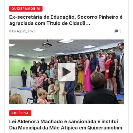
QUIXERAMOBIM
Ex-secretária de Educação, Socorro Pinheiro é
agraciada com Título de Cidadã
Quixeramobinense
8 De Agosto, 2026
0
POLÍTICA
Lei Aldenora Machado é sancionada e institui
Dia Municipal da Mãe Atípica em Quixeramobim