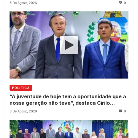
8 De Agosto, 2026
0
POLÍTICA
“A juventude de hoje tem a oportunidade que a
nossa geração não teve”, destaca Cirilo
Pimenta durante Sessão Solene
8 De Agosto, 2026
0