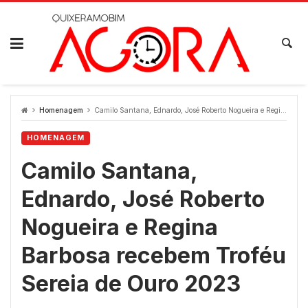
Skip
to
content
Homenagem
Camilo Santana, Ednardo, José Roberto Nogueira e Regina Barbosa recebem Troféu Sereia de Ouro 2023
HOMENAGEM
Camilo Santana,
Ednardo, José Roberto
Nogueira e Regina
Barbosa recebem Troféu
Sereia de Ouro 2023