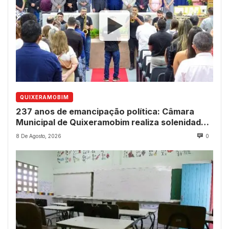
QUIXERAMOBIM
237 anos de emancipação política: Câmara
Municipal de Quixeramobim realiza solenidade
para entrega de comendas e títulos
8 De Agosto, 2026
0