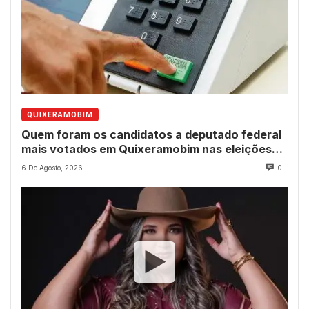
QUIXERAMOBIM
Quem foram os candidatos a deputado federal
mais votados em Quixeramobim nas eleições
de 2022?
6 De Agosto, 2026
0