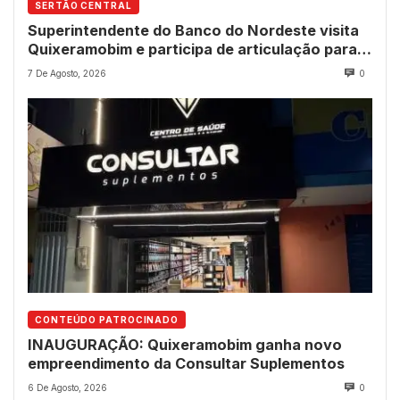
SERTÃO CENTRAL
Superintendente do Banco do Nordeste visita
Quixeramobim e participa de articulação para
avanço do futuro shopping
7 De Agosto, 2026
0
CONTEÚDO PATROCINADO
INAUGURAÇÃO: Quixeramobim ganha novo
empreendimento da Consultar Suplementos
6 De Agosto, 2026
0