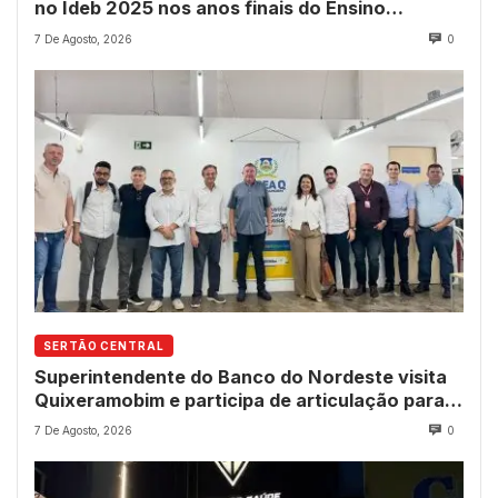
no Ideb 2025 nos anos finais do Ensino
Fundamental
7 De Agosto, 2026
0
SERTÃO CENTRAL
Superintendente do Banco do Nordeste visita
Quixeramobim e participa de articulação para
avanço do futuro shopping
7 De Agosto, 2026
0