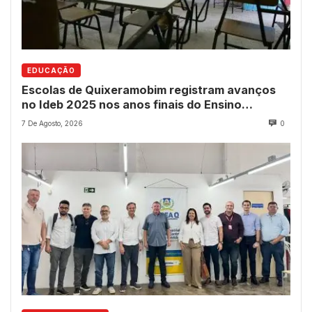
EDUCAÇÃO
Escolas de Quixeramobim registram avanços
no Ideb 2025 nos anos finais do Ensino
Fundamental
7 De Agosto, 2026
0