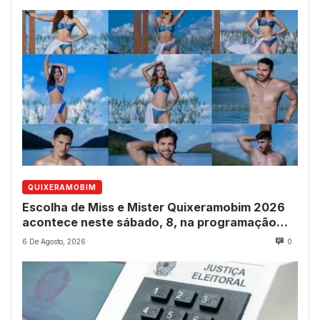
QUIXERAMOBIM
Escolha de Miss e Mister Quixeramobim 2026
acontece neste sábado, 8, na programação
dos 237 anos do município
6 De Agosto, 2026
0