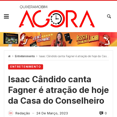
Skip
to
content
Entretenimento
Isaac Cândido canta Fagner é atração de hoje da Casa do Conselheiro
ENTRETENIMENTO
Isaac Cândido canta
Fagner é atração de hoje
da Casa do Conselheiro
0
Redação
24 De Março, 2023
—