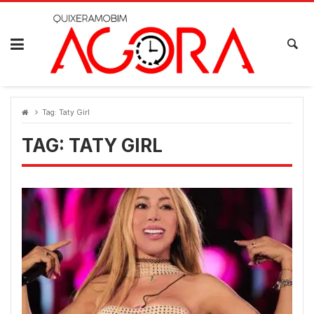
Skip
to
content
Tag:
Taty Girl
TAG:
TATY GIRL