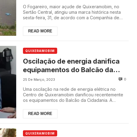
O Fogareiro, maior açude de Quixeramobim, no
Sertão Central, atingiu uma marca histórica nesta
sexta-feira, 31, de acordo com a Companhia de
Gest...
READ MORE
QUIXERAMOBIM
Oscilação de energia danifica
equipamentos do Balcão da
Cidadania; agendamento e
0
25 De Março, 2023
emissão de RG são suspensos
Uma oscilação na rede de energia elétrica no
Centro de Quixeramobim danificou recentemente
os equipamentos do Balcão da Cidadania. A
informação f...
READ MORE
QUIXERAMOBIM