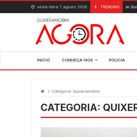
Skip
sexta-feira 7 agosto 2026
Escolas de Quixeramobim re
TRENDING
7 De Agosto, 2026
to
content
INÍCIO
CONHEÇA-NOS
POLÍCIA
Categoria:
Quixeramobim
CATEGORIA:
QUIXE