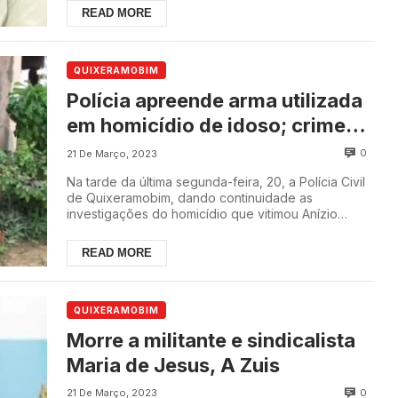
READ MORE
QUIXERAMOBIM
Polícia apreende arma utilizada
em homicídio de idoso; crime
foi planejado pela filha, genro e
0
21 De Março, 2023
neto
Na tarde da última segunda-feira, 20, a Polícia Civil
de Quixeramobim, dando continuidade as
investigações do homicídio que vitimou Anízio
Jacint...
READ MORE
QUIXERAMOBIM
Morre a militante e sindicalista
Maria de Jesus, A Zuis
0
21 De Março, 2023