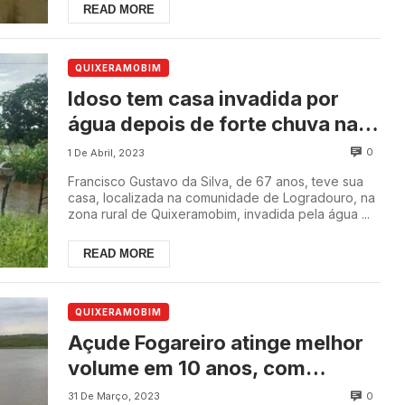
READ MORE
QUIXERAMOBIM
Idoso tem casa invadida por
água depois de forte chuva na
zona rural de Quixeramobim
0
1 De Abril, 2023
Francisco Gustavo da Silva, de 67 anos, teve sua
casa, localizada na comunidade de Logradouro, na
zona rural de Quixeramobim, invadida pela água ...
READ MORE
QUIXERAMOBIM
Açude Fogareiro atinge melhor
volume em 10 anos, com
25,35%
0
31 De Março, 2023