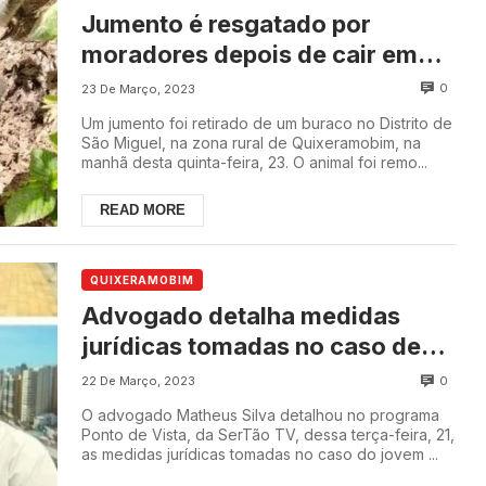
Jumento é resgatado por
moradores depois de cair em
buraco deixado pela Enel
0
23 De Março, 2023
Um jumento foi retirado de um buraco no Distrito de
São Miguel, na zona rural de Quixeramobim, na
manhã desta quinta-feira, 23. O animal foi remo...
READ MORE
QUIXERAMOBIM
Advogado detalha medidas
jurídicas tomadas no caso de
jovem com transtorno mental
0
22 De Março, 2023
em Quixeramobim
O advogado Matheus Silva detalhou no programa
Ponto de Vista, da SerTão TV, dessa terça-feira, 21,
as medidas jurídicas tomadas no caso do jovem ...