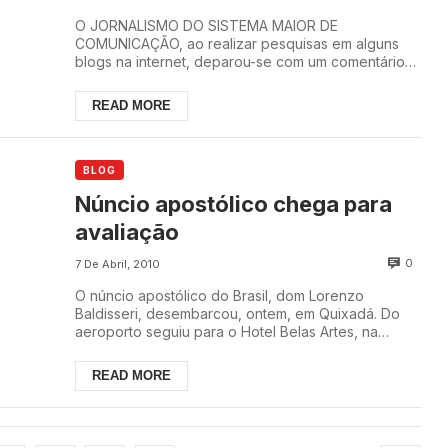
O JORNALISMO DO SISTEMA MAIOR DE
COMUNICAÇÃO, ao realizar pesquisas em alguns
blogs na internet, deparou-se com um comentário
não assinado no blo...
READ MORE
BLOG
Núncio apostólico chega para
avaliação
0
7 De Abril, 2010
O núncio apostólico do Brasil, dom Lorenzo
Baldisseri, desembarcou, ontem, em Quixadá. Do
aeroporto seguiu para o Hotel Belas Artes, na
periferia...
READ MORE