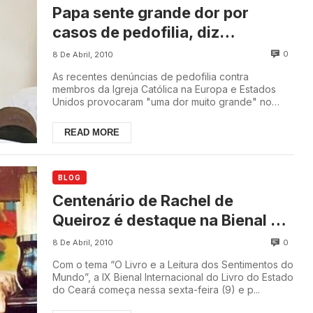
Papa sente grande dor por
casos de pedofilia, diz
secretário
0
8 De Abril, 2010
As recentes denúncias de pedofilia contra
membros da Igreja Católica na Europa e Estados
Unidos provocaram "uma dor muito grande" no
papa Bento 1...
READ MORE
BLOG
Centenário de Rachel de
Queiroz é destaque na Bienal do
Livro
0
8 De Abril, 2010
Com o tema “O Livro e a Leitura dos Sentimentos do
Mundo”, a IX Bienal Internacional do Livro do Estado
do Ceará começa nessa sexta-feira (9) e p...