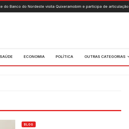
co do Nordeste visita Quixeramobim e participa de articulação para ava
SAÚDE
ECONOMIA
POLÍTICA
OUTRAS CATEGORIAS
BLOG