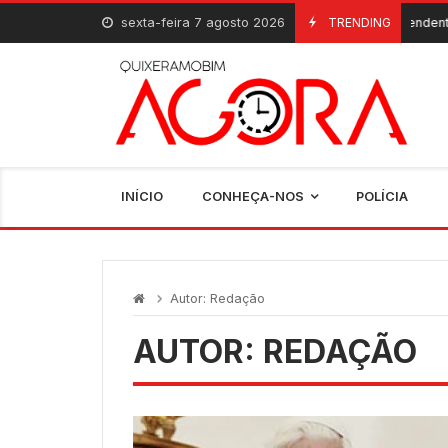
Skip
sexta-feira 7 agosto 2026
Superintendente do Ban
TRENDING
7 De Agosto, 2026
to
content
INÍCIO
CONHEÇA-NOS
POLÍCIA
Autor:
Redação
AUTOR:
REDAÇÃO