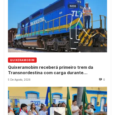
QUIXERAMOBIM
Quixeramobim receberá primeiro trem da
Transnordestina com carga durante
programação de aniversário do município
5 De Agosto, 2026
0