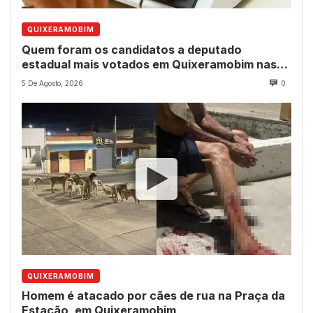
QUIXERAMOBIM
Quem foram os candidatos a deputado
estadual mais votados em Quixeramobim nas
eleições de 2022?
5 De Agosto, 2026
0
QUIXERAMOBIM
Homem é atacado por cães de rua na Praça da
Estação, em Quixeramobim