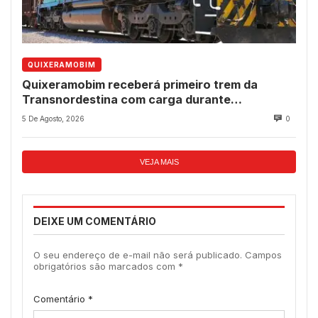
QUIXERAMOBIM
Quixeramobim receberá primeiro trem da
Transnordestina com carga durante
programação de aniversário do município
5 De Agosto, 2026
0
VEJA MAIS
DEIXE UM COMENTÁRIO
O seu endereço de e-mail não será publicado.
Campos
obrigatórios são marcados com
*
Comentário
*