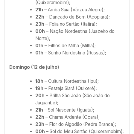
(Quixeramobim);
21h
– Arriba Saia (Várzea Alegre);
22h
– Dançado de Bom (Acopiara);
23h
– Folia no Sertão (Itatira);
00h
– Nação Nordestina (Juazeiro do
Norte);
01h
– Filhos de Milhã (Milhã);
01h
– Sonho Nordestino (Russas);
Domingo (12 de julho)
18h
– Cultura Nordestina (Ipu);
19h
– Festeja Siará (Quixeré);
20h
– Brilha São João (São João do
Jaguaribe);
21h
– Sol Nascente (Iguatu);
22h
– Chama Ardente (Ocara);
23h
– Flor do Algodão (Pedra Branca);
00h
– Sol do Meu Sertão (Quixeramobim);