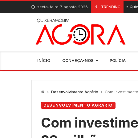
Skip
sexta-feira 7 agosto 2026
Escolas de Quixeramobim registram
TRENDING
7 De Agosto, 2026
to
content
INÍCIO
CONHEÇA-NOS
POLÍCIA
Desenvolvimento Agrário
Com investimento superio
DESENVOLVIMENTO AGRÁRIO
Com investime