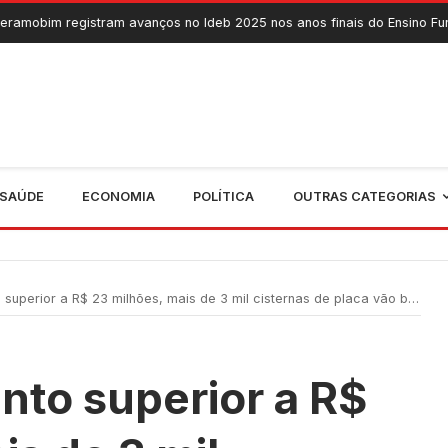
 avanços no Ideb 2025 nos anos finais do Ensino Fundamental
7 
SAÚDE
ECONOMIA
POLÍTICA
OUTRAS CATEGORIAS
r a R$ 23 milhões, mais de 3 mil cisternas de placa vão beneficiar 18 municípios cearenses
nto superior a R$