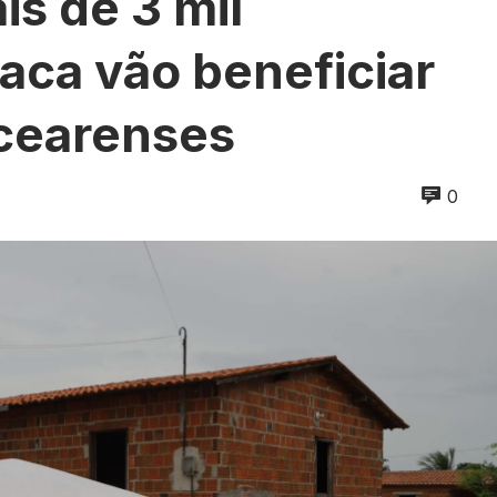
is de 3 mil
laca vão beneficiar
 cearenses
0