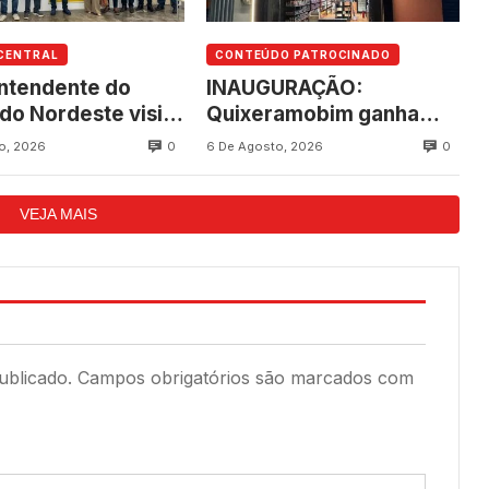
CENTRAL
CONTEÚDO PATROCINADO
ntendente do
INAUGURAÇÃO:
do Nordeste visita
Quixeramobim ganha
ramobim e
novo empreendimento
0
0
o, 2026
6 De Agosto, 2026
ipa de articulação
da Consultar
vanço do futuro
Suplementos
VEJA MAIS
ing
ublicado.
Campos obrigatórios são marcados com