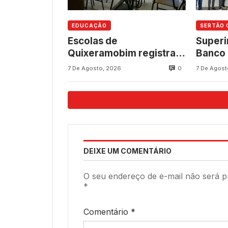
EDUCAÇÃO
SERTÃO 
Escolas de
Superi
Quixeramobim registram
Banco 
avanços no Ideb 2025
Quixe
0
7 De Agosto, 2026
7 De Agost
nos anos finais do Ensino
partic
Fundamental
para a
shopp
DEIXE UM COMENTÁRIO
O seu endereço de e-mail não será p
*
Comentário
*