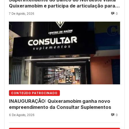
Quixeramobim e participa de articulação para
avanço do futuro shopping
7 De Agosto, 2026
0
CONTEÚDO PATROCINADO
INAUGURAÇÃO: Quixeramobim ganha novo
empreendimento da Consultar Suplementos
6 De Agosto, 2026
0