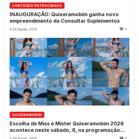
CONTEÚDO PATROCINADO
INAUGURAÇÃO: Quixeramobim ganha novo
empreendimento da Consultar Suplementos
6 De Agosto, 2026
0
QUIXERAMOBIM
Escolha de Miss e Mister Quixeramobim 2026
acontece neste sábado, 8, na programação
dos 237 anos do município
6 De Agosto, 2026
0