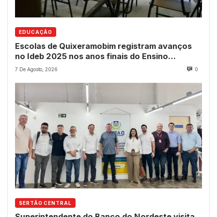
EDUCAÇÃO
Escolas de Quixeramobim registram avanços
no Ideb 2025 nos anos finais do Ensino
Fundamental
7 De Agosto, 2026
0
SERTÃO CENTRAL
Superintendente do Banco do Nordeste visita