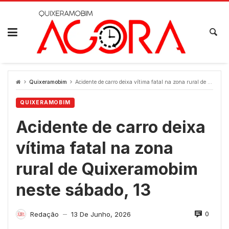
Skip
to
content
Quixeramobim
Acidente de carro deixa vítima fatal na zona rural de Quixeramobim neste sábado, 13
QUIXERAMOBIM
Acidente de carro deixa
vítima fatal na zona
rural de Quixeramobim
neste sábado, 13
0
Redação
13 De Junho, 2026
—