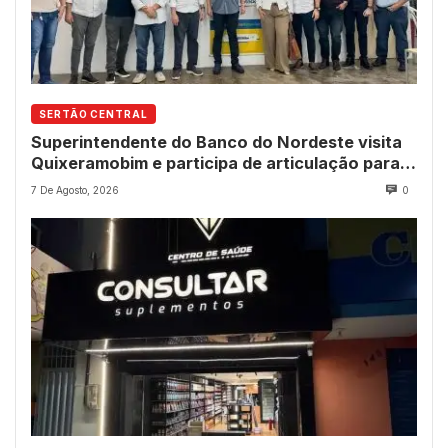
SERTÃO CENTRAL
Superintendente do Banco do Nordeste visita
Quixeramobim e participa de articulação para
avanço do futuro shopping
7 De Agosto, 2026
0