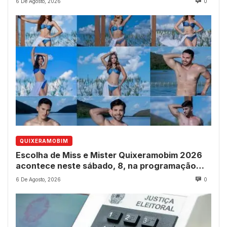
6 De Agosto, 2026
0
QUIXERAMOBIM
Escolha de Miss e Mister Quixeramobim 2026
acontece neste sábado, 8, na programação
dos 237 anos do município
6 De Agosto, 2026
0