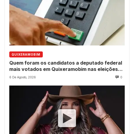
QUIXERAMOBIM
Quem foram os candidatos a deputado federal
mais votados em Quixeramobim nas eleições
de 2022?
6 De Agosto, 2026
0