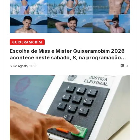
QUIXERAMOBIM
Escolha de Miss e Mister Quixeramobim 2026
acontece neste sábado, 8, na programação
dos 237 anos do município
6 De Agosto, 2026
0