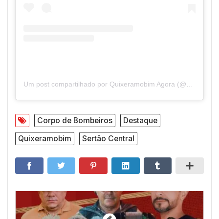
Um post compartilhado por Quixeramobim Agora (@quixeramobimagora)
Corpo de Bombeiros
Destaque
Quixeramobim
Sertão Central