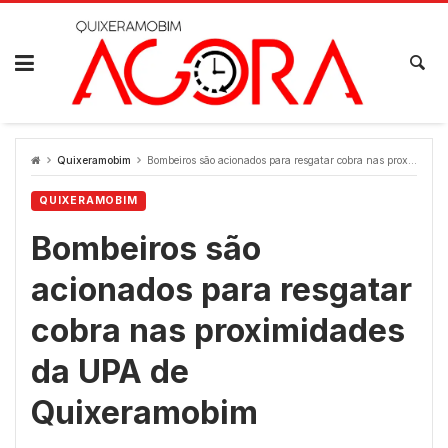
Skip
to
content
Quixeramobim
Bombeiros são acionados para resgatar cobra nas proximidades da UPA de Quixeramobim
QUIXERAMOBIM
Bombeiros são
acionados para resgatar
cobra nas proximidades
da UPA de
Quixeramobim