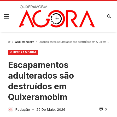
Skip
to
content
Quixeramobim
Escapamentos adulterados são destruídos em Quixeramobim
QUIXERAMOBIM
Escapamentos
adulterados são
destruídos em
Quixeramobim
0
Redação
29 De Maio, 2026
—