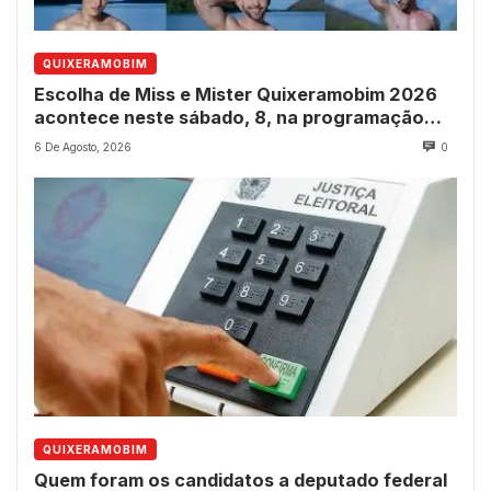
QUIXERAMOBIM
Escolha de Miss e Mister Quixeramobim 2026
acontece neste sábado, 8, na programação
dos 237 anos do município
6 De Agosto, 2026
0
QUIXERAMOBIM
Quem foram os candidatos a deputado federal