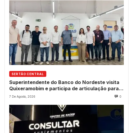
SERTÃO CENTRAL
Superintendente do Banco do Nordeste visita
Quixeramobim e participa de articulação para
avanço do futuro shopping
7 De Agosto, 2026
0