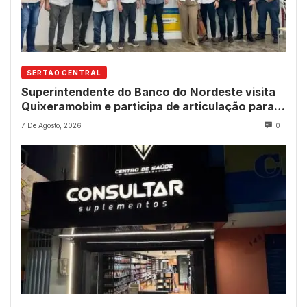
SERTÃO CENTRAL
Superintendente do Banco do Nordeste visita
Quixeramobim e participa de articulação para
avanço do futuro shopping
7 De Agosto, 2026
0