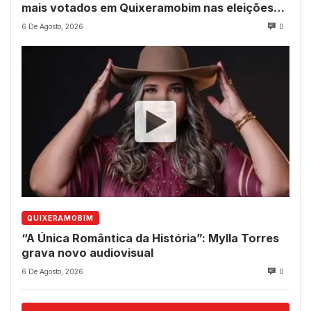
mais votados em Quixeramobim nas eleições
de 2022?
6 De Agosto, 2026
0
QUIXERAMOBIM
“A Única Romântica da História”: Mylla Torres
grava novo audiovisual
6 De Agosto, 2026
0