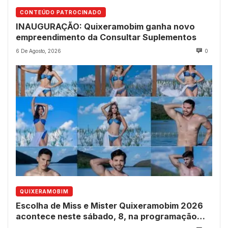
CONTEÚDO PATROCINADO
INAUGURAÇÃO: Quixeramobim ganha novo
empreendimento da Consultar Suplementos
6 De Agosto, 2026
0
QUIXERAMOBIM
Escolha de Miss e Mister Quixeramobim 2026
acontece neste sábado, 8, na programação
dos 237 anos do município