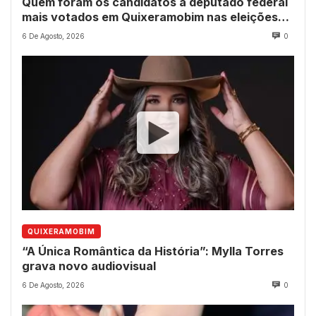
Quem foram os candidatos a deputado federal
mais votados em Quixeramobim nas eleições
de 2022?
6 De Agosto, 2026
0
QUIXERAMOBIM
“A Única Romântica da História”: Mylla Torres
grava novo audiovisual
6 De Agosto, 2026
0