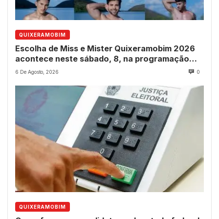
QUIXERAMOBIM
Escolha de Miss e Mister Quixeramobim 2026
acontece neste sábado, 8, na programação
dos 237 anos do município
6 De Agosto, 2026
0
QUIXERAMOBIM