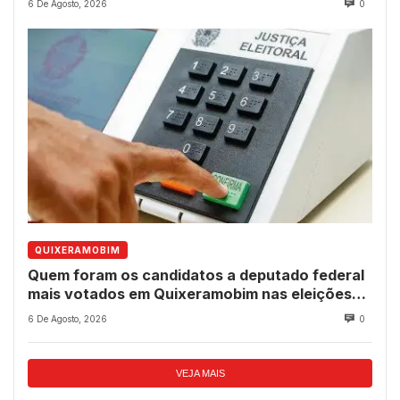
6 De Agosto, 2026
0
QUIXERAMOBIM
Quem foram os candidatos a deputado federal
mais votados em Quixeramobim nas eleições
de 2022?
6 De Agosto, 2026
0
VEJA MAIS