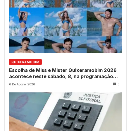
QUIXERAMOBIM
Escolha de Miss e Mister Quixeramobim 2026
acontece neste sábado, 8, na programação
dos 237 anos do município
6 De Agosto, 2026
0