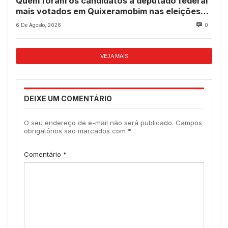
Quem foram os candidatos a deputado federal
mais votados em Quixeramobim nas eleições
de 2022?
6 De Agosto, 2026
0
VEJA MAIS
DEIXE UM COMENTÁRIO
O seu endereço de e-mail não será publicado.
Campos
obrigatórios são marcados com
*
Comentário
*