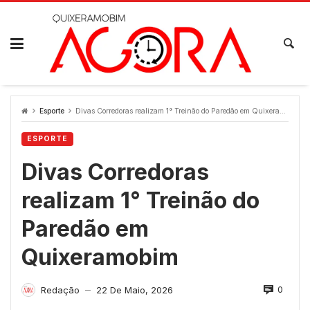
Skip
to
content
Esporte
Divas Corredoras realizam 1° Treinão do Paredão em Quixeramobim
ESPORTE
Divas Corredoras
realizam 1° Treinão do
Paredão em
Quixeramobim
0
Redação
22 De Maio, 2026
—