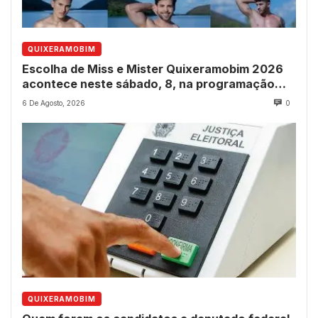
QUIXERAMOBIM
Escolha de Miss e Mister Quixeramobim 2026
acontece neste sábado, 8, na programação
dos 237 anos do município
6 De Agosto, 2026
0
QUIXERAMOBIM