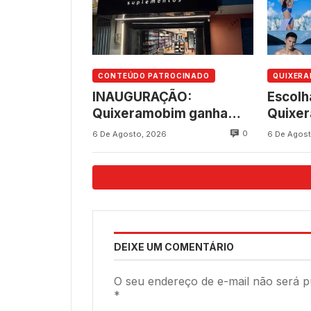
CONTEÚDO PATROCINADO
QUIXER
INAUGURAÇÃO:
Escolh
Quixeramobim ganha
Quixe
novo empreendimento
aconte
0
6 De Agosto, 2026
6 De Agost
da Consultar
8, na 
Suplementos
237 an
DEIXE UM COMENTÁRIO
O seu endereço de e-mail não será p
*