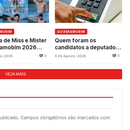
AMOBIM
QUIXERAMOBIM
a de Miss e Mister
Quem foram os
ramobim 2026
candidatos a deputado
ce neste sábado,
federal mais votados em
0
0
o, 2026
6 De Agosto, 2026
programação dos
Quixeramobim nas
os do município
eleições de 2022?
VEJA MAIS
ublicado.
Campos obrigatórios são marcados com