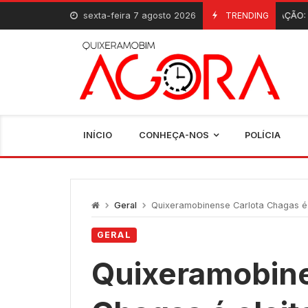
Skip
sexta-feira 7 agosto 2026
INAUGURAÇÃO: Quixeramobim g
TRENDING
6 De Agosto, 2026
to
content
INÍCIO
CONHEÇA-NOS
POLÍCIA
Geral
Quixeramobinense Carlota Chagas é 
GERAL
Quixeramobine