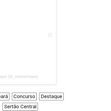
hagas (@_carlotachagas)
ará
Concurso
Destaque
Sertão Central