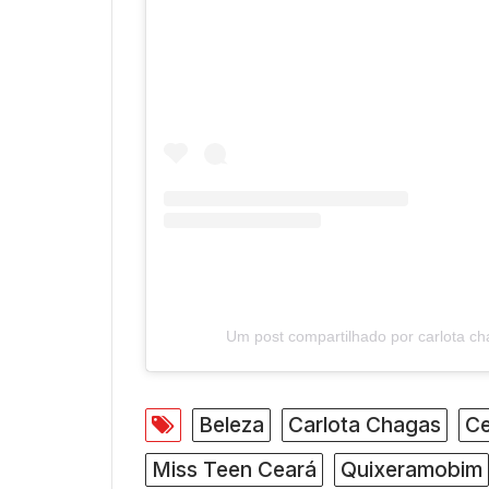
Um post compartilhado por carlota c
Beleza
Carlota Chagas
Ce
Miss Teen Ceará
Quixeramobim