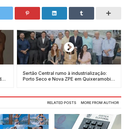
Sertão Central rumo à industrialização:
dos
Porto Seco e Nova ZPE em Quixeramobim
 de
prometem transformar a economia do
Ceará
RELATED POSTS
MORE FROM AUTHOR