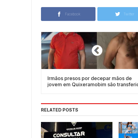
Facebook
Twitter
Irmãos presos por decepar mãos de
jovem em Quixeramobim são transferi
para presídio na Região Metropolitana
Fortaleza
RELATED POSTS