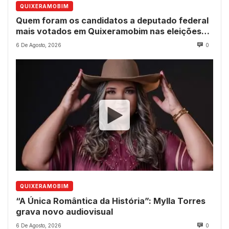
QUIXERAMOBIM
Quem foram os candidatos a deputado federal
mais votados em Quixeramobim nas eleições
de 2022?
6 De Agosto, 2026
0
QUIXERAMOBIM
“A Única Romântica da História”: Mylla Torres
grava novo audiovisual
6 De Agosto, 2026
0