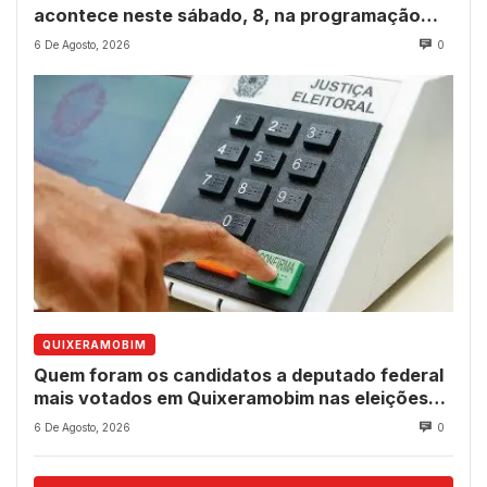
acontece neste sábado, 8, na programação
dos 237 anos do município
6 De Agosto, 2026
0
QUIXERAMOBIM
Quem foram os candidatos a deputado federal
mais votados em Quixeramobim nas eleições
de 2022?
6 De Agosto, 2026
0