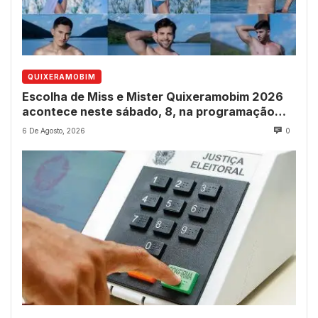
QUIXERAMOBIM
Escolha de Miss e Mister Quixeramobim 2026
acontece neste sábado, 8, na programação
dos 237 anos do município
6 De Agosto, 2026
0