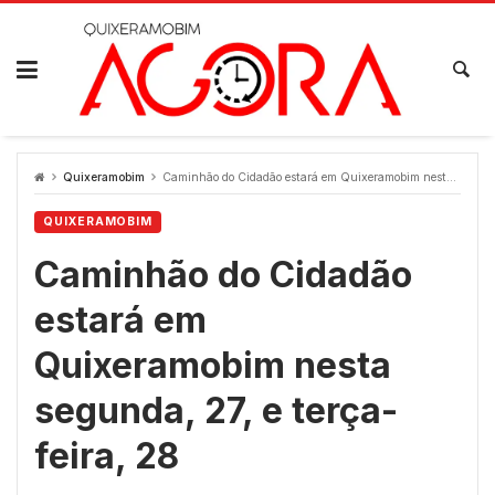
Skip
to
content
Quixeramobim
Caminhão do Cidadão estará em Quixeramobim nesta segunda, 27, e terça-feira, 28
QUIXERAMOBIM
Caminhão do Cidadão
estará em
Quixeramobim nesta
segunda, 27, e terça-
feira, 28