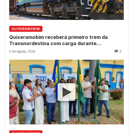
QUIXERAMOBIM
Quixeramobim receberá primeiro trem da
Transnordestina com carga durante
programação de aniversário do município
5 De Agosto, 2026
0