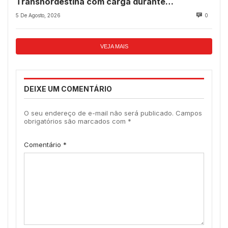
Transnordestina com carga durante
programação de aniversário do município
5 De Agosto, 2026
0
VEJA MAIS
DEIXE UM COMENTÁRIO
O seu endereço de e-mail não será publicado.
Campos
obrigatórios são marcados com
*
Comentário
*