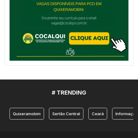
# TRENDING
Quixeramobim
Sertão Central
Ceará
Informação