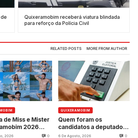
 de
Quixeramobim receberá viatura blindada
m
para reforço da Polícia Civil
RELATED POSTS
MORE FROM AUTHOR
AMOBIM
QUIXERAMOBIM
a de Miss e Mister
Quem foram os
ramobim 2026
candidatos a deputado
ce neste sábado,
federal mais votados em
0
0
o, 2026
6 De Agosto, 2026