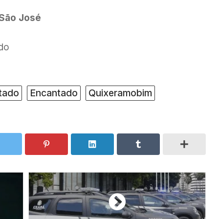
 São José
do
ntado
Encantado
Quixeramobim