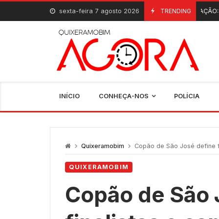
Skip
sexta-feira 7 agosto 2026
INAUGURAÇÃO: Quixeramobim g
TRENDING
6 De Agosto, 2026
to
content
INÍCIO
CONHEÇA-NOS
POLÍCIA
Quixeramobim
Copão de São José define fi
QUIXERAMOBIM
Copão de São 