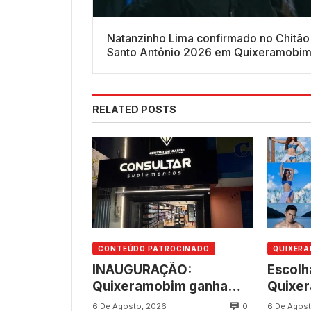
Natanzinho Lima confirmado no Chitão
Santo Antônio 2026 em Quixeramobi
RELATED POSTS
CONTEÚDO PATROCINADO
QUIXER
INAUGURAÇÃO:
Escolh
Quixeramobim ganha
Quixe
novo empreendimento
aconte
0
6 De Agosto, 2026
6 De Agost