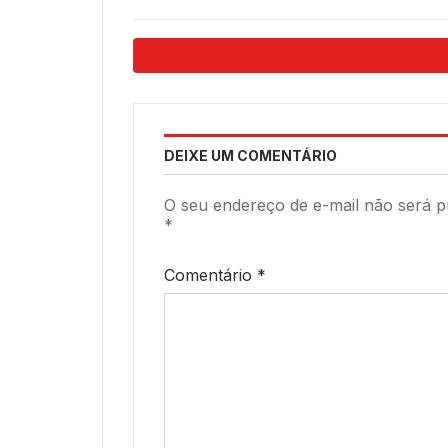
da Consultar
8, na 
Suplementos
237 an
DEIXE UM COMENTÁRIO
O seu endereço de e-mail não será p
*
Comentário
*