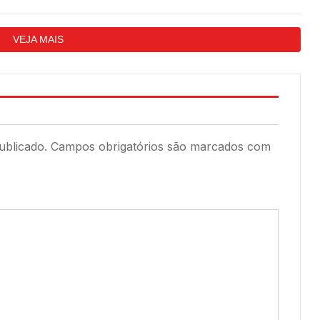
programação dos
Quixeramobim nas
os do município
eleições de 2022?
VEJA MAIS
ublicado.
Campos obrigatórios são marcados com