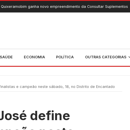
anha novo empreendimento da Consultar Suplementos
6 De Agos
SAÚDE
ECONOMIA
POLÍTICA
OUTRAS CATEGORIAS
nalistas e campeão neste sábado, 18, no Distrito de Encantado
José define