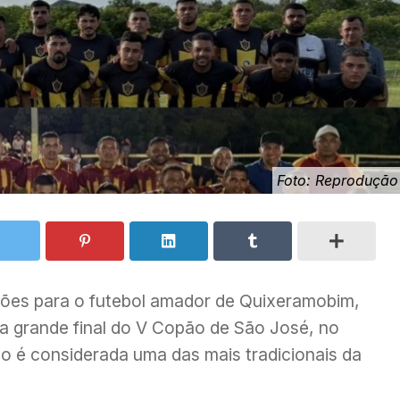
Foto: Reprodução
ções para o futebol amador de Quixeramobim,
da grande final do V Copão de São José, no
o é considerada uma das mais tradicionais da