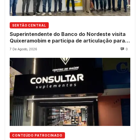
SERTÃO CENTRAL
Superintendente do Banco do Nordeste visita
Quixeramobim e participa de articulação para
avanço do futuro shopping
7 De Agosto, 2026
0
CONTEÚDO PATROCINADO