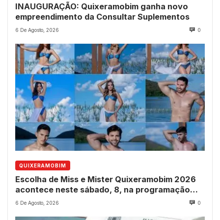
INAUGURAÇÃO: Quixeramobim ganha novo
empreendimento da Consultar Suplementos
6 De Agosto, 2026
0
QUIXERAMOBIM
Escolha de Miss e Mister Quixeramobim 2026
acontece neste sábado, 8, na programação
dos 237 anos do município
6 De Agosto, 2026
0