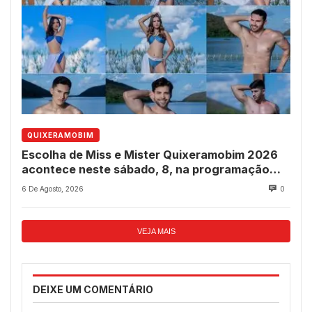
QUIXERAMOBIM
Escolha de Miss e Mister Quixeramobim 2026
acontece neste sábado, 8, na programação
dos 237 anos do município
6 De Agosto, 2026
0
VEJA MAIS
DEIXE UM COMENTÁRIO