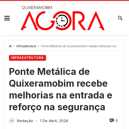
Skip
to
content
Infraestrutura
Ponte Metálica de Quixeramobim recebe melhorias na entrada e reforço na segurança
INFRAESTRUTURA
Ponte Metálica de
Quixeramobim recebe
melhorias na entrada e
reforço na segurança
0
Redação
1 De Abril, 2026
—