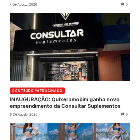
avanço do futuro shopping
7 De Agosto, 2026
0
CONTEÚDO PATROCINADO
INAUGURAÇÃO: Quixeramobim ganha novo
empreendimento da Consultar Suplementos
6 De Agosto, 2026
0