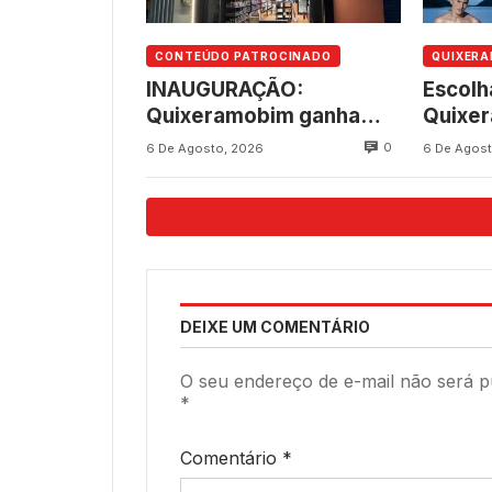
CONTEÚDO PATROCINADO
QUIXER
INAUGURAÇÃO:
Escolh
Quixeramobim ganha
Quixe
novo empreendimento
aconte
0
6 De Agosto, 2026
6 De Agost
da Consultar
8, na 
Suplementos
237 an
DEIXE UM COMENTÁRIO
O seu endereço de e-mail não será p
*
Comentário
*