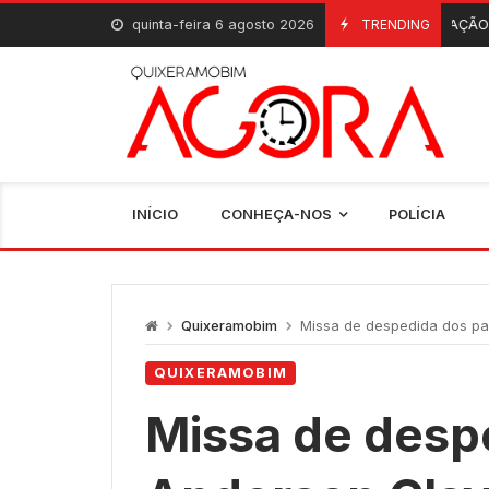
Skip
quinta-feira 6 agosto 2026
INAUGURAÇÃO: Quixeramobim 
TRENDING
6 De Agosto, 2026
to
content
INÍCIO
CONHEÇA-NOS
POLÍCIA
Quixeramobim
Missa de despedida dos padres 
QUIXERAMOBIM
Missa de desp