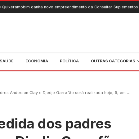
ganha novo empreendimento da Consultar Suplementos
6 De Ago
SAÚDE
ECONOMIA
POLÍTICA
OUTRAS CATEGORIAS
Anderson Clay e Djedje Garrafão será realizada hoje, 5, em Quixeramobim
edida dos padres