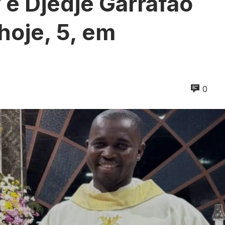
 e Djedje Garrafão
hoje, 5, em
0