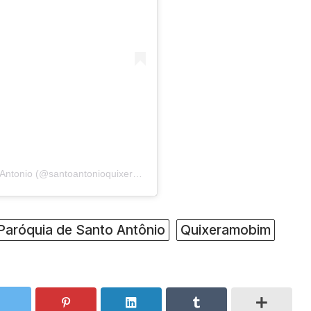
Um post compartilhado por Paróquia de Santo Antonio (@santoantonioquixeramobim)
Paróquia de Santo Antônio
Quixeramobim