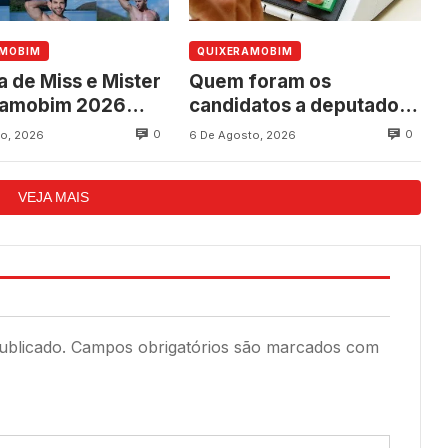
AMOBIM
QUIXERAMOBIM
a de Miss e Mister
Quem foram os
ramobim 2026
candidatos a deputado
ce neste sábado,
federal mais votados em
0
0
o, 2026
6 De Agosto, 2026
programação dos
Quixeramobim nas
os do município
eleições de 2022?
VEJA MAIS
ublicado.
Campos obrigatórios são marcados com