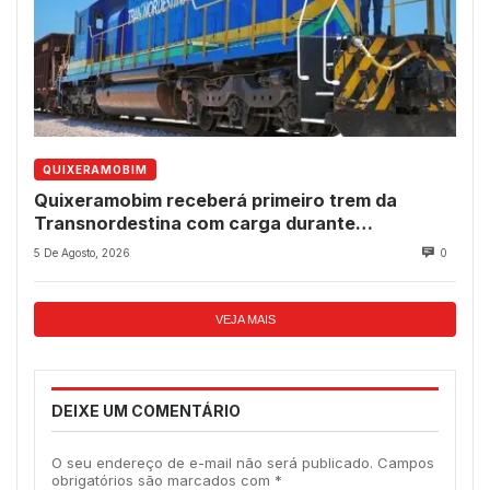
QUIXERAMOBIM
Quixeramobim receberá primeiro trem da
Transnordestina com carga durante
programação de aniversário do município
5 De Agosto, 2026
0
VEJA MAIS
DEIXE UM COMENTÁRIO
O seu endereço de e-mail não será publicado.
Campos
obrigatórios são marcados com
*