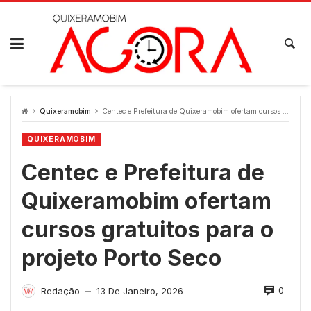
Skip
to
content
Quixeramobim
Centec e Prefeitura de Quixeramobim ofertam cursos gratuitos para o projeto Porto Seco
QUIXERAMOBIM
Centec e Prefeitura de
Quixeramobim ofertam
cursos gratuitos para o
projeto Porto Seco
0
Redação
13 De Janeiro, 2026
—