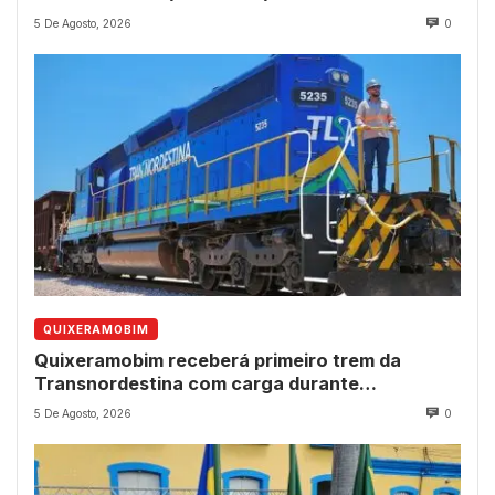
5 De Agosto, 2026
0
QUIXERAMOBIM
Quixeramobim receberá primeiro trem da
Transnordestina com carga durante
programação de aniversário do município
5 De Agosto, 2026
0