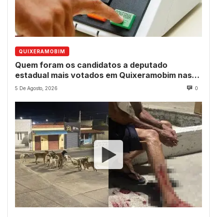
QUIXERAMOBIM
Quem foram os candidatos a deputado
estadual mais votados em Quixeramobim nas
eleições de 2022?
5 De Agosto, 2026
0