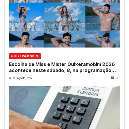
QUIXERAMOBIM
Escolha de Miss e Mister Quixeramobim 2026
acontece neste sábado, 8, na programação
dos 237 anos do município
6 De Agosto, 2026
0