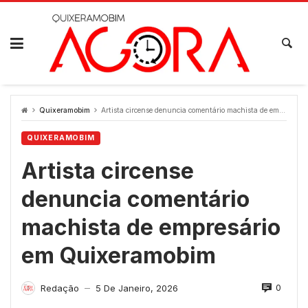
Skip
to
content
Quixeramobim
Artista circense denuncia comentário machista de empresário em Quixeramobim
QUIXERAMOBIM
Artista circense
denuncia comentário
machista de empresário
em Quixeramobim
0
Redação
5 De Janeiro, 2026
—