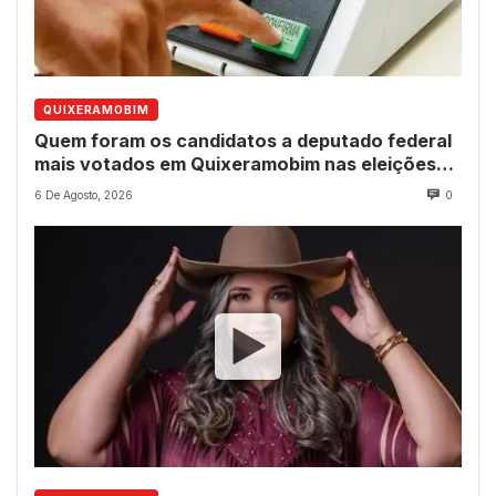
QUIXERAMOBIM
Quem foram os candidatos a deputado federal
mais votados em Quixeramobim nas eleições
de 2022?
6 De Agosto, 2026
0