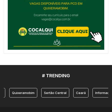
# TRENDING
Quixeramobim
Sertão Central
Ceará
Informação