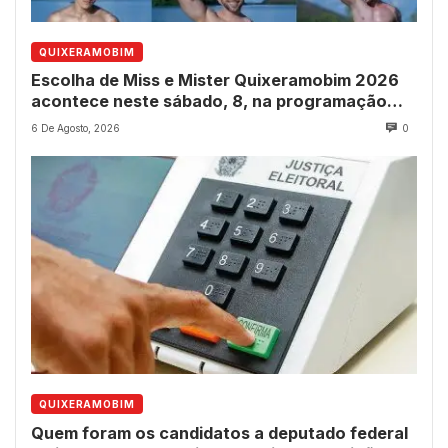
QUIXERAMOBIM
Escolha de Miss e Mister Quixeramobim 2026
acontece neste sábado, 8, na programação
dos 237 anos do município
6 De Agosto, 2026
0
QUIXERAMOBIM
Quem foram os candidatos a deputado federal