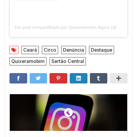
Um post compartilhado por Quixeramobim Agora (@quixeramobimagora)
Ceará
Circo
Denúncia
Destaque
Quixeramobim
Sertão Central