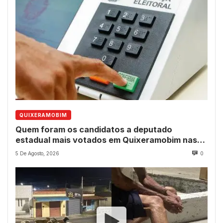
QUIXERAMOBIM
Quem foram os candidatos a deputado
estadual mais votados em Quixeramobim nas
eleições de 2022?
5 De Agosto, 2026
0