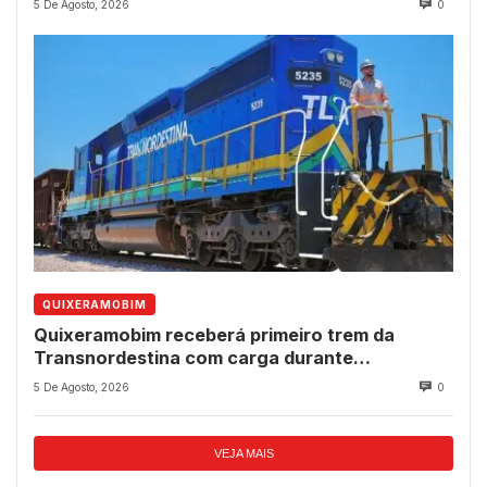
5 De Agosto, 2026
0
QUIXERAMOBIM
Quixeramobim receberá primeiro trem da
Transnordestina com carga durante
programação de aniversário do município
5 De Agosto, 2026
0
VEJA MAIS