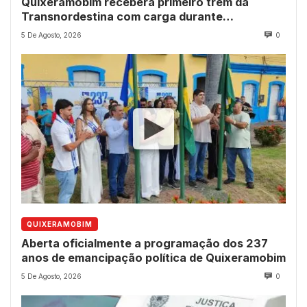
Quixeramobim receberá primeiro trem da
Transnordestina com carga durante
programação de aniversário do município
5 De Agosto, 2026
0
QUIXERAMOBIM
Aberta oficialmente a programação dos 237
anos de emancipação política de Quixeramobim
5 De Agosto, 2026
0