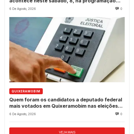
acontece neste sábado, 8, na programação
dos 237 anos do município
6 De Agosto, 2026
0
QUIXERAMOBIM
Quem foram os candidatos a deputado federal
mais votados em Quixeramobim nas eleições
de 2022?
6 De Agosto, 2026
0
VEJA MAIS