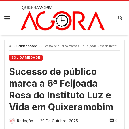
Skip
to
content
Solidariedade
Sucesso de público marca a 6ª Feijoada Rosa do Instituto Luz e Vida em Quixeramobim
SOLIDARIEDADE
Sucesso de público
marca a 6ª Feijoada
Rosa do Instituto Luz e
Vida em Quixeramobim
0
Redação
20 De Outubro, 2025
—