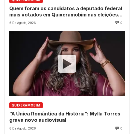
QUIXERAMOBIM
Quem foram os candidatos a deputado federal
mais votados em Quixeramobim nas eleições
de 2022?
6 De Agosto, 2026
0
QUIXERAMOBIM
“A Única Romântica da História”: Mylla Torres
grava novo audiovisual
6 De Agosto, 2026
0