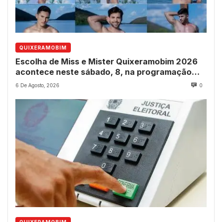
QUIXERAMOBIM
Escolha de Miss e Mister Quixeramobim 2026
acontece neste sábado, 8, na programação
dos 237 anos do município
6 De Agosto, 2026
0