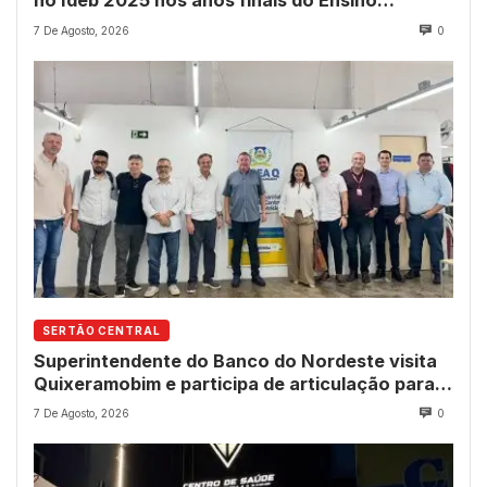
no Ideb 2025 nos anos finais do Ensino
Fundamental
7 De Agosto, 2026
0
SERTÃO CENTRAL
Superintendente do Banco do Nordeste visita
Quixeramobim e participa de articulação para
avanço do futuro shopping
7 De Agosto, 2026
0