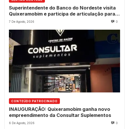
Superintendente do Banco do Nordeste visita
Quixeramobim e participa de articulação para
avanço do futuro shopping
7 De Agosto, 2026
0
CONTEÚDO PATROCINADO
INAUGURAÇÃO: Quixeramobim ganha novo
empreendimento da Consultar Suplementos
6 De Agosto, 2026
0