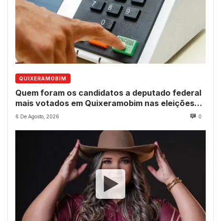
QUIXERAMOBIM
Quem foram os candidatos a deputado federal
mais votados em Quixeramobim nas eleições
de 2022?
6 De Agosto, 2026
0