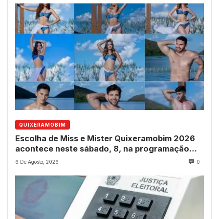
QUIXERAMOBIM
Escolha de Miss e Mister Quixeramobim 2026
acontece neste sábado, 8, na programação
dos 237 anos do município
6 De Agosto, 2026
0