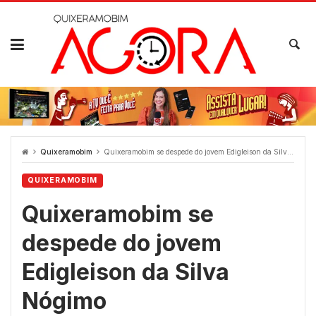
Skip
to
content
Quixeramobim
Quixeramobim se despede do jovem Edigleison da Silva Nógimo
QUIXERAMOBIM
Quixeramobim se
despede do jovem
Edigleison da Silva
Nógimo