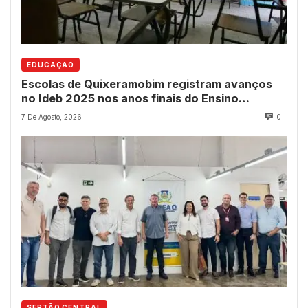
EDUCAÇÃO
Escolas de Quixeramobim registram avanços
no Ideb 2025 nos anos finais do Ensino
Fundamental
7 De Agosto, 2026
0
SERTÃO CENTRAL