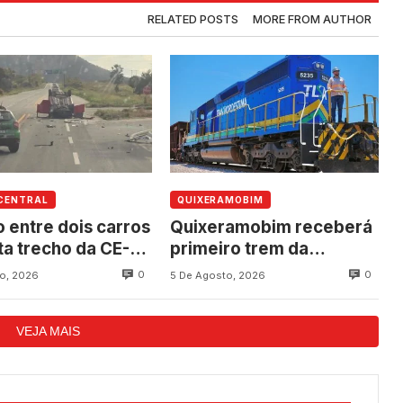
RELATED POSTS
MORE FROM AUTHOR
CENTRAL
QUIXERAMOBIM
o entre dois carros
Quixeramobim receberá
ta trecho da CE-
primeiro trem da
tre Quixadá e
Transnordestina com
0
0
o, 2026
5 De Agosto, 2026
ramobim
carga durante
programação de
VEJA MAIS
aniversário do município