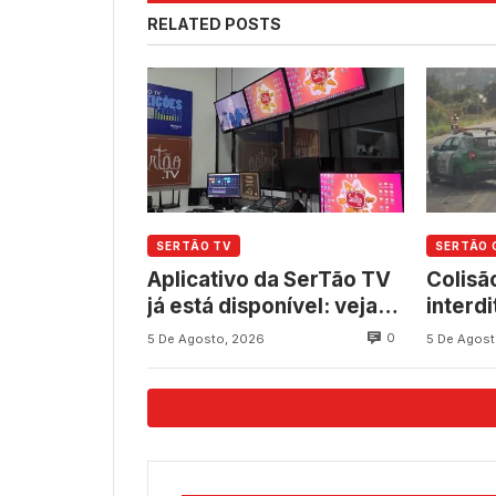
RELATED POSTS
SERTÃO TV
SERTÃO 
Aplicativo da SerTão TV
Colisã
já está disponível: veja
interdi
como baixar
060 en
0
5 De Agosto, 2026
5 De Agost
gratuitamente
Quixe