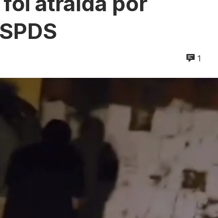
oi atraída por
 SSPDS
1