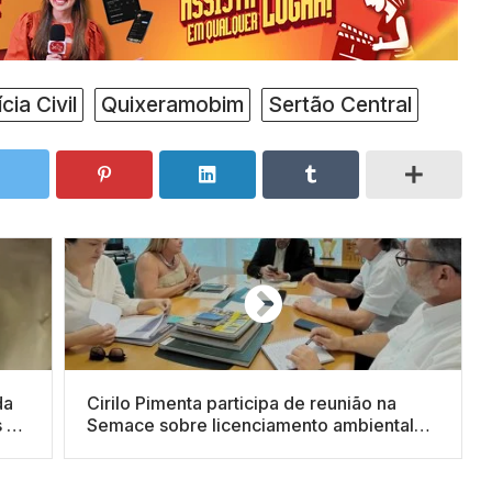
ícia Civil
Quixeramobim
Sertão Central
da
Cirilo Pimenta participa de reunião na
s do
Semace sobre licenciamento ambiental
do Porto Seco