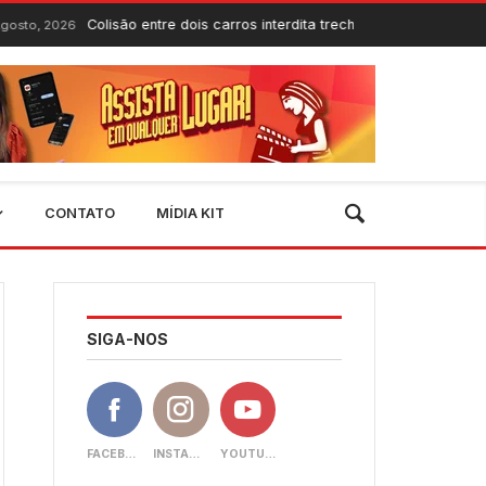
lisão entre dois carros interdita trecho da CE-060 entre Quixadá e Qu
CONTATO
MÍDIA KIT
SIGA-NOS
FACEBOOK
INSTAGRAM
YOUTUBE