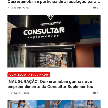
Quixeramobim e participa de articulação para
avanço do futuro shopping
7 De Agosto, 2026
0
CONTEÚDO PATROCINADO
INAUGURAÇÃO: Quixeramobim ganha novo
empreendimento da Consultar Suplementos
6 De Agosto, 2026
0