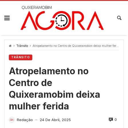
Skip
to
content
Trânsito
Atropelamento no Centro de Quixeramobim deixa mulher ferida
TRÂNSITO
Atropelamento no
Centro de
Quixeramobim deixa
mulher ferida
0
Redação
24 De Abril, 2025
—