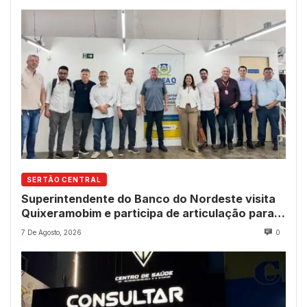
SERTÃO CENTRAL
Superintendente do Banco do Nordeste visita
Quixeramobim e participa de articulação para
avanço do futuro shopping
7 De Agosto, 2026
0