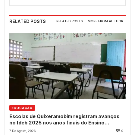
RELATED POSTS
RELATED POSTS
MORE FROM AUTHOR
EDUCAÇÃO
Escolas de Quixeramobim registram avanços
no Ideb 2025 nos anos finais do Ensino
Fundamental
7 De Agosto, 2026
0