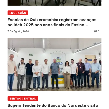
EDUCAÇÃO
Escolas de Quixeramobim registram avanços
no Ideb 2025 nos anos finais do Ensino
Fundamental
7 De Agosto, 2026
0
SERTÃO CENTRAL
Superintendente do Banco do Nordeste visita