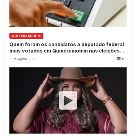
QUIXERAMOBIM
Quem foram os candidatos a deputado federal
mais votados em Quixeramobim nas eleições
de 2022?
6 De Agosto, 2026
0