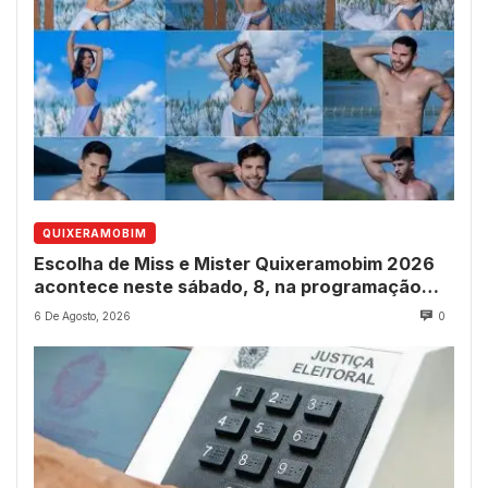
QUIXERAMOBIM
Escolha de Miss e Mister Quixeramobim 2026
acontece neste sábado, 8, na programação
dos 237 anos do município
6 De Agosto, 2026
0